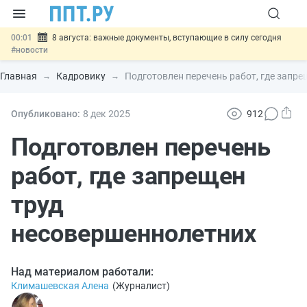
00:01
8 августа: важные документы, вступающие в силу сегодня
#новости
07.08
Подписан закон о блокировке продажи опасных товаров через
«Честный знак»
#новости
Главная
Кадровику
Подготовлен перечень работ, где запр
07.08
Дистанционную работу беременных пропишут в ТК РФ
#новости
07.08
Госпошлину за устранение ошибок в документах предлагают
Опубликовано:
8 дек
2025
912
отменить
#новости
07.08
Важно
Разработают единые критерии трудовых и ГПХ-
Подготовлен перечень
отношений
#новости
работ, где запрещен
труд
несовершеннолетних
Над материалом работали:
Климашевская Алена
(
Журналист
)