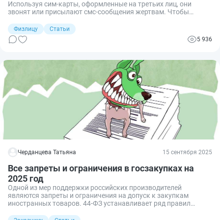
Используя сим-карты, оформленные на третьих лиц, они
звонят или присылают смс-сообщения жертвам. Чтобы
снизить количество случаев телефонного мошенничества,
принят ряд нормативных актов. Так, с 1 сентября 2025 года за
Физлицу
Статьи
передачу своей сим‑карты другим людям вводят штрафы до
5 936
200 000 руб. Разбираем, кому теперь можно отдавать номер
без последствий, в чем риски для обычных абонентов и как
быть с корпоративными сим‑картами.
Черданцева Татьяна
15 сентября 2025
Все запреты и ограничения в госзакупках на
2025 год
Одной из мер поддержки российских производителей
являются запреты и ограничения на допуск к закупкам
иностранных товаров. 44-ФЗ устанавливает ряд правил
импортозамещения, которые обязан соблюдать заказчик.
Действующим законодательством закреплен перечень