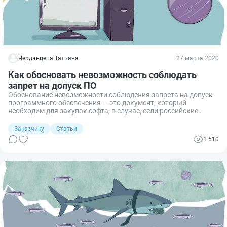
Черданцева Татьяна
27 марта 2020
Как обосновать невозможность соблюдать
запрет на допуск ПО
Обоснование невозможности соблюдения запрета на допуск
программного обеспечения — это документ, который
необходим для закупок софта, в случае, если российские
компании его не выпускают. Без этого заказчик не вправе
приобрести иностранную программу.
Заказчику
Статьи
1 510