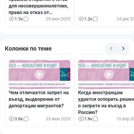
для несовершеннолетних,
право на отказ от
массовых рассылок,
1.5к
29 июл 2025
1.2к
24 дек 2
новшества для тех, кто
хочет открыть бизнес, и
другое
Колонки по теме
Чем отличается запрет на
Когда иностранцам
въезд, выдворение от
удается оспорить реше
депортации мигрантов?
о запрете на въезд в
Россию?
3.8к
25 июн 2025
7.8к
10 апр 2