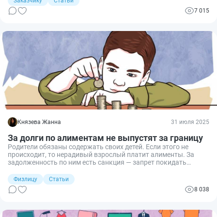
Заказчику
Статьи
компаний из стран, запрещенных для участия по 44-ФЗ. К
7 015
таким странам относятся Германия, Венгрия,
Великобритания, Франция, США.
Князева Жанна
31 июля 2025
За долги по алиментам не выпустят за границу
Родители обязаны содержать своих детей. Если этого не
происходит, то нерадивый взрослый платит алименты. За
задолженность по ним есть санкция — запрет покидать
страну. Расскажу, при каких условиях ее введут.
Физлицу
Статьи
8 038