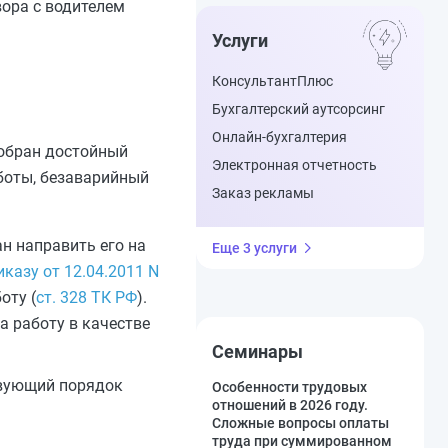
вора с водителем
Услуги
КонсультантПлюс
Бухгалтерский аутсорсинг
Онлайн-бухгалтерия
добран достойный
Электронная отчетность
боты, безаварийный
Заказ рекламы
н направить его на
Еще 3 услуги
казу от 12.04.2011 N
оту (
ст. 328 ТК РФ
).
а работу в качестве
Семинары
твующий порядок
Особенности трудовых
отношений в 2026 году.
Сложные вопросы оплаты
труда при суммированном