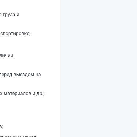
 груза и
нспортировке;
аличии
 перед выездом на
 материалов и др.;
в;