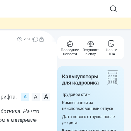
2 613
Последние
Вступают
Новые
новости
в силу
НПА
Калькуляторы
для кадровика
Трудовой стаж
рифта:
Компенсация за
неиспользованный отпуск
аботника. На что
Дата нового отпуска после
ом в материале
декрета
Возраст снятия с воинского