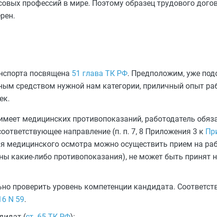
совых профессий в мире. Поэтому образец трудового дого
рен.
анспорта посвящена
51 глава ТК РФ
. Предположим, уже по
ным средством нужной нам категории, приличный опыт ра
ек.
имеет медицинских противопоказаний, работодатель обяза
ответствующее направление (п. п. 7, 8 Приложения 3 к
При
ия медицинского осмотра можно осуществить прием на раб
ы какие-либо противопоказания), не может быть принят н
ьно проверить уровень компетенции кандидата. Соответс
16 N 59
.
дидат (
ст. 65 ТК РФ
):