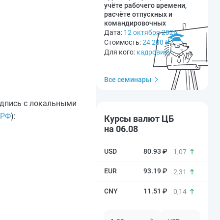
учёте рабочего времени,
расчёте отпускных и
командировочных
Дата:
12 октября 2026
Стоимость:
24 200
₽
Для кого:
кадровику
Все семинары
одпись с локальными
 РФ
):
Курсы валют ЦБ
на 06.08
80.93 ₽
1,07
93.19 ₽
2,31
11.51 ₽
0,14