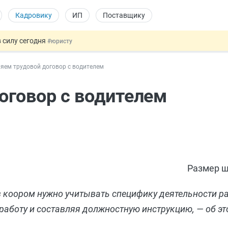
Кадровику
ИП
Поставщику
 силу сегодня
#юристу
 лоты электроники в госзакупках
#заказчику
яем трудовой договор с водителем
дов физлиц из недружественных стран
#бухгалтеру
йствительных сделках: инициатива
#юристу
оговор с водителем
т заменить банковской гарантией
#бухгалтеру
Размер ш
 в коором нужно учитывать специфику деятельности р
работу и составляя должностную инструкцию, — об эт