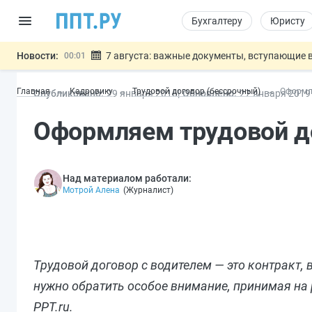
Бухгалтеру
Юристу
Новости:
7 августа: важные документы, вступающие в
00:01
Минпромторг предложил запретить смешанные
06.08
Главная
Кадровику
Трудовой договор (бессрочный)
Оформл
Опубликовано:
29 янв
аря
2016
Обновлено:
27 янв
аря
2019
Подписан указ об отмене спецрежима для вкла
06.08
Возврат денег за риелторские услуги при неде
06.08
Оформляем трудовой д
Обеспечительный платёж СПОТ могу
06.08
Важно
Над материалом работали:
Мотрой Алена
(
Журналист
)
Трудовой договор с водителем — это контракт,
нужно обратить особое внимание, принимая на 
PPT.ru.