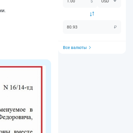
$
ми.
₽
Все валюты