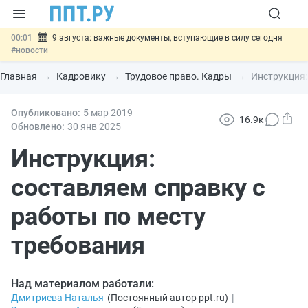
00:01
9 августа: важные документы, вступающие в силу сегодня
#новости
07.08
Подписан закон о блокировке продажи опасных товаров через
«Честный знак»
#новости
Главная
Кадровику
Трудовое право. Кадры
Инструкция:
07.08
Дистанционную работу беременных пропишут в ТК РФ
#новости
07.08
Опубликовано:
Госпошлину за устранение ошибок в документах предлагают
5 мар
2019
16.9к
отменить
#новости
Обновлено:
30 янв
2025
07.08
Важно
Разработают единые критерии трудовых и ГПХ-
отношений
Инструкция:
#новости
составляем справку с
работы по месту
требования
Над материалом работали:
Дмитриева Наталья
(
Постоянный автор ppt.ru
)
|