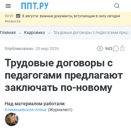
00:01
8 августа: важные документы, вступающие в силу сегодня
#новости
07.08
Подписан закон о блокировке продажи опасных товаров через
«Честный знак»
#новости
Главная
Кадровику
Трудовые договоры с педагогами пред
07.08
Дистанционную работу беременных пропишут в ТК РФ
#новости
07.08
Госпошлину за устранение ошибок в документах предлагают
Опубликовано:
20 мар
2026
943
отменить
#новости
07.08
Важно
Разработают единые критерии трудовых и ГПХ-
Трудовые договоры с
отношений
#новости
педагогами предлагают
заключать по-новому
Над материалом работали:
Климашевская Алена
(
Журналист
)