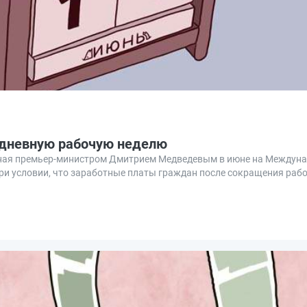
хдневную рабочую неделю
анная премьер-министром Дмитрием Медведевым в июне на Междун
ри условии, что заработные платы граждан после сокращения рабо