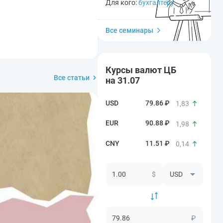
Для кого:
бухгалтеру
Все семинары
Курсы валют ЦБ
Все статьи
на 31.07
79.86 ₽
1,83
90.88 ₽
1,98
11.51 ₽
0,14
$
₽