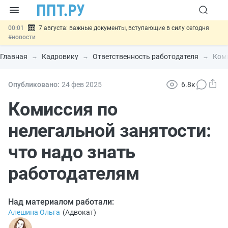
00:01
7 августа: важные документы, вступающие в силу сегодня
#новости
06.08
Минпромторг предложил запретить смешанные лоты
электроники в госзакупках
#новости
Главная
Кадровику
Ответственность работодателя
Коми
06.08
Подписан указ об отмене спецрежима для вкладов физлиц из
недружественных стран
#новости
06.08
Возврат денег за риелторские услуги при недействительных
Опубликовано:
24 фев
2025
6.8к
сделках: инициатива
#новости
06.08
Важно
Обеспечительный платёж СПОТ могут заменить
Комиссия по
банковской гарантией
#новости
нелегальной занятости:
что надо знать
работодателям
Над материалом работали:
Алешина Ольга
(
Адвокат
)