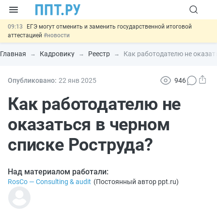
09:13
ЕГЭ могут отменить и заменить государственной итоговой
аттестацией
#новости
00:01
7 августа: важные документы, вступающие в силу сегодня
#новости
Главная
Кадровику
Реестр
Как работодателю не оказат
06.08
Минпромторг предложил запретить смешанные лоты
электроники в госзакупках
#новости
06.08
Подписан указ об отмене спецрежима для вкладов физлиц из
Опубликовано:
22 янв
2025
946
недружественных стран
#новости
06.08
Важно
Обеспечительный платёж СПОТ могут заменить
Как работодателю не
банковской гарантией
#новости
оказаться в черном
списке Роструда?
Над материалом работали:
RosCo — Consulting & audit
(
Постоянный автор ppt.ru
)