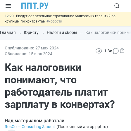
12:20
Введут обязательное страхование банковских гарантий по
крупным госконтрактам
#новости
11:12
Закон об ИИ синхронизируют с Гражданским кодексом
#новости
Главная
Юристу
Налоги и сборы
Как налоговики понима
10:08
Договоры займа под залог жилья предложили заверять у
нотариуса
#новости
00:01
Опубликовано:
10 августа: важные документы, вступающие в силу сегодня
27 мая 2024
1.3к
#новости
Обновлено:
15 июл
2024
13:02
Важно
СФР переведёт обмен по пособиям в СЭДО на
платформу ГИС ЕЦП до 31 августа
Как налоговики
#новости
понимают, что
работодатель платит
зарплату в конвертах?
Над материалом работали:
RosCo — Consulting & audit
(
Постоянный автор ppt.ru
)