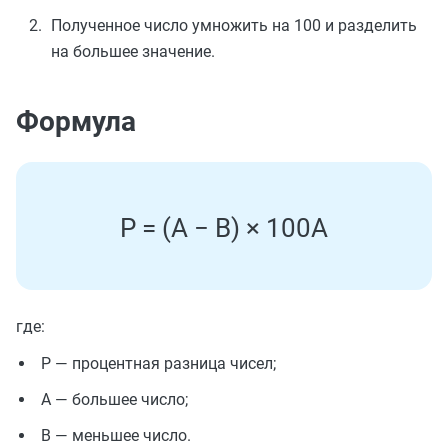
Полученное число умножить на 100 и разделить
на большее значение.
Формула
P
=
(
A
−
B
)
×
100
A
где:
P — процентная разница чисел;
А — большее число;
В — меньшее число.