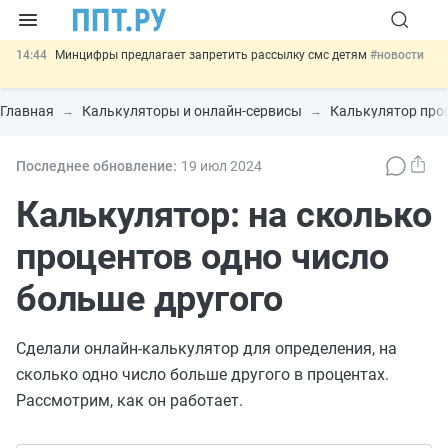
14:44
Минцифры предлагает запретить рассылку смс детям
#новости
14:02
Основания для выдворения иностранцев из России стало
больше
#новости
Главная
Калькуляторы и онлайн-сервисы
Калькулятор про
13:16
Могут разрешить использование персональных данных россиян
для обучения ИИ
#новости
12:42
Губернаторам дадут право вводить разрешительный учёт
Последнее обновление:
19 июл
2024
иностранцев
#новости
11:31
Важно
Разработают единые критерии трудовых и ГПХ-
Калькулятор: на сколько
отношений
#новости
процентов одно число
больше другого
Сделали онлайн-калькулятор для определения, на
сколько одно число больше другого в процентах.
Рассмотрим, как он работает.