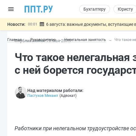
Бухгалтеру
Юристу
Новости:
6 августа: важные документы, вступающие в
00:01
Обновили сообщения НПФ о договорах НПО и 
05.08
Главная
Руководителю
Нелегальная занятость
Что такое н
Опубликовано:
20 мая 2025
Мигрантам с судимостью запретят получать В
05.08
Систему страхования вкладов распространили
05.08
Что такое нелегальная з
Подписан закон об упрощении госза
05.08
Важно
с ней борется государс
Над материалом работали:
Пастухов Михаил
(
Адвокат
)
Работники при нелегальном трудоустройстве ос