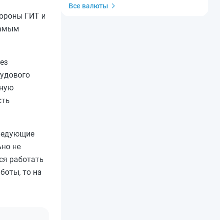
Все валюты
тороны ГИТ и
самым
ез
рудового
ьную
сть
следующие
но не
ся работать
боты, то на