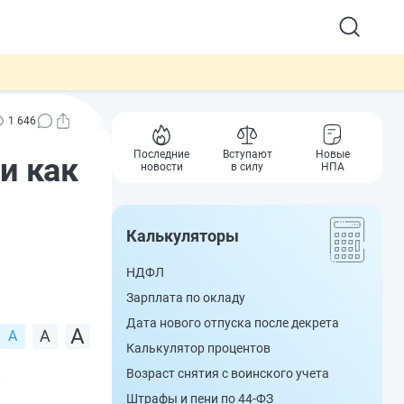
1 646
Последние
Вступают
Новые
 и как
новости
в силу
НПА
Калькуляторы
НДФЛ
Зарплата по окладу
Дата нового отпуска после декрета
Калькулятор процентов
Возраст снятия с воинского учета
з
Штрафы и пени по 44-ФЗ