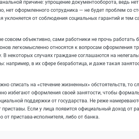
банальной причине: упрощение документооборота, ведь нет
но, нет оформленного сотрудника — не будет проблем со с
рая уклоняется от соблюдения социальных гарантий и тем 
е совсем объективно, сами работники не прочь работать б
конов легкомысленно относятся к вопросам оформления т
ту. В некоторых случаях граждане соглашаются на нелегал
ы: например, в их сфере безработица, и даже такая занято
жно списать на «стечение жизненных» обстоятельств, то 
но избегают оформления своей занятости, чтобы формаль
оциальной поддержки от государства. Не реже намеревают
 приставы. Если у лица появится официальный доход от ра
 от пристава-исполнителя, либо от банка.