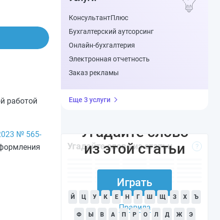
КонсультантПлюс
Бухгалтерский аутсорсинг
Онлайн-бухгалтерия
Электронная отчетность
Заказ рекламы
Еще 3 услуги
ой работой
Угадайте слово
2023 № 565-
из этой статьи
Угадайте слово из статьи
оформления
?
Играть
Й
Ц
У
К
Е
Н
Г
Ш
Щ
З
Х
Ъ
Правила
Ф
Ы
В
А
П
Р
О
Л
Д
Ж
Э