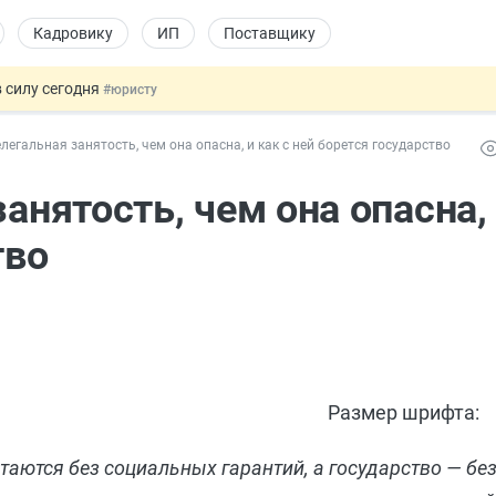
Кадровику
ИП
Поставщику
 силу сегодня
#юристу
долгосрочных сбережений
#бухгалтеру
елегальная занятость, чем она опасна, и как с ней борется государство
НЖ и гражданство: закон подписан
#физлицу
 на электронные кошельки
#бухгалтеру
анятость, чем она опасна,
купок по 44-ФЗ
#заказчику
тво
Размер шрифта:
таются без социальных гарантий, а государство — бе