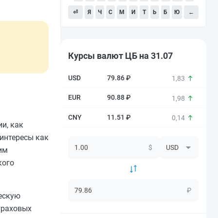
⏎
Я
Ч
С
М
И
Т
Ь
Б
Ю
←
Курсы валют ЦБ на 31.07
79.86 ₽
1,83
90.88 ₽
1,98
11.51 ₽
0,14
и, как
 интересы как
$
им
кого
₽
ческую
траховых