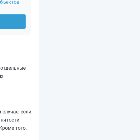
убъектов
 отдельные
ых
 случае, если
нятости,
Кроме того,