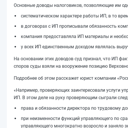
Основные доводы налоговиков, позволяющие им оде
систематическом характере работы ИП, в то вре
в договорах с ИП прописывали обязанность комп
компания предоставляла ИП материалы и необхо
у всех ИП единственным доходом являлась выруч
На основании этих доводов суд признал, что ИП фа
споров суды взяли на вооружение позицию Верховно
Подробнее об этом расскажет юрист компании «Рос
«Например, проверяющих заинтересовали услуги уп
ИП. В этом деле на руку проверяющим сыграли сле
права и обязанности директора по трудовому до
при неизменности функций управляющего по ср
управляющего многократно возросло и заняло з