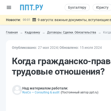
Бухгалтеру
Юристу
Новости:
9 августа: важные документы, вступающие в
00:01
Подписан закон о блокировке продажи опасны
07.08
Главная
Кадровику
Договоры. Сделки. Обязательства
Когд
Дистанционную работу беременных пропишут 
07.08
Госпошлину за устранение ошибок в документ
07.08
Опубликовано:
27 мая 2024
Разработают единые критерии труд
Обновлено:
15 июл
я
2024
07.08
Важно
Когда гражданско-пра
трудовые отношения?
Над материалом работали:
RosCo — Consulting & audit
(
Постоянный автор ppt.ru
)