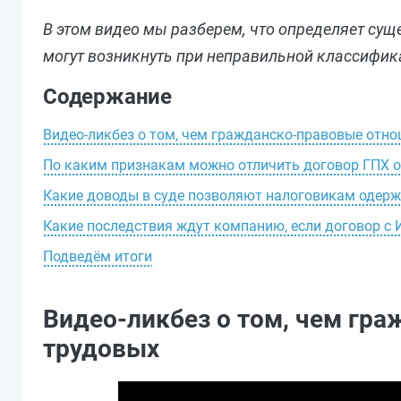
В этом видео мы разберем, что определяет су
могут возникнуть при неправильной классифик
Содержание
Видео-ликбез о том, чем гражданско-правовые отн
По каким признакам можно отличить договор ГПХ о
Какие доводы в суде позволяют налоговикам одерж
Какие последствия ждут компанию, если договор с 
Подведём итоги
Видео-ликбез о том, чем гр
трудовых