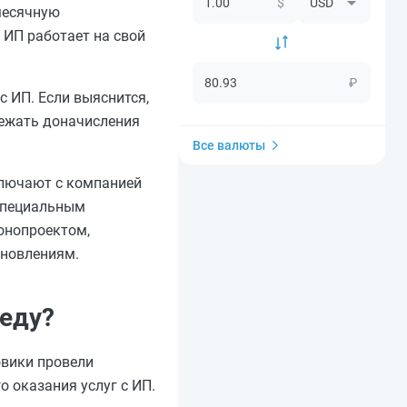
$
месячную
 ИП работает на свой
₽
 ИП. Если выяснится,
бежать доначисления
Все валюты
ключают с компанией
 специальным
конопроектом,
ановлениям.
еду?
овики провели
 оказания услуг с ИП.