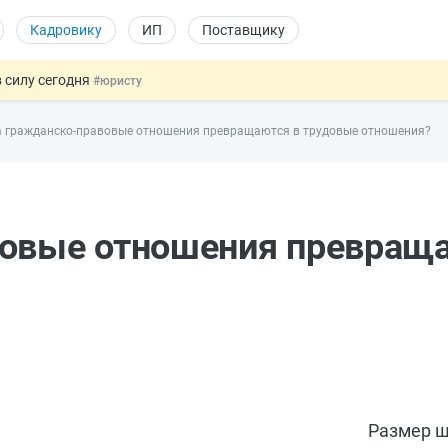
Кадровику
ИП
Поставщику
 силу сегодня
#юристу
х товаров через «Честный знак»
#юристу
а гражданско-правовые отношения превращаются в трудовые отношения?
в ТК РФ
#кадровику
ах предлагают отменить
#физлицу
овых и ГПХ-отношений
#кадровику
вовые отношения превращ
Размер ш