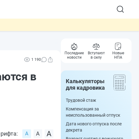
Последние
Вступают
Новые
новости
в силу
НПА
1 190
аются в
Калькуляторы
для кадровика
Трудовой стаж
Компенсация за
неиспользованный отпуск
Дата нового отпуска после
декрета
рифта:
Возраст снятия с воинского