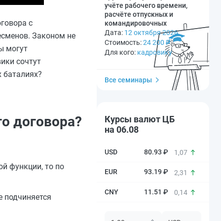
учёте рабочего времени,
расчёте отпускных и
говора с
командировочных
Дата:
12 октября 2026
есменов. Законом не
Стоимость:
24 200
₽
ы могут
Для кого:
кадровику
ики сочтут
х баталиях?
Все семинары
го договора?
Курсы валют ЦБ
на 06.08
80.93 ₽
1,07
й функции, то по
93.19 ₽
2,31
11.51 ₽
0,14
е подчиняется