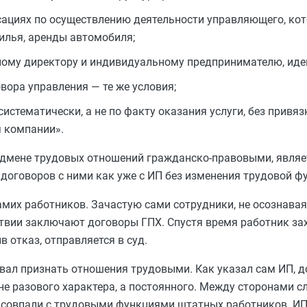
сациях по осуществлению деятельности управляющего, ко
илья, аренды автомобиля;
ному директору и индивидуальному предпринимателю, иде
вора управления — те же условия;
тематически, а не по факту оказания услуги, без привя
я компании».
одмене трудовых отношений гражданско-правовыми, являе
оговоров с ними как уже с ИП без изменения трудовой ф
мих работников. Зачастую сами сотрудники, не осознавая
ствии заключают договоры ГПХ. Спустя время работник за
в отказ, отправляется в суд.
овал признать отношения трудовыми. Как указал сам ИП, 
не разового характера, а постоянного. Между сторонами 
ю совпали с трудовыми функциями штатных работников. И