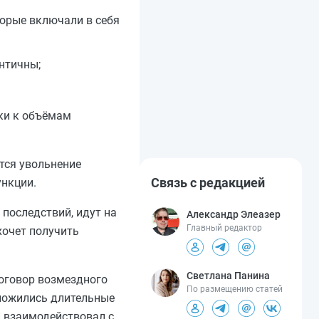
торые включали в себя
нтичны;
зки к объёмам
тся увольнение
Связь с редакцией
ункции.
 последствий, идут на
Александр Элеазер
Главный редактор
хочет получить
Светлана Панина
договор возмездного
По размещению статей
сложились длительные
П взаимодействовал с