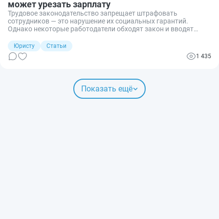
может урезать зарплату
Трудовое законодательство запрещает штрафовать
сотрудников — это нарушение их социальных гарантий.
Однако некоторые работодатели обходят закон и вводят
систему санкций в локальные нормативные акты. Если
работодатель требует компенсацию за нарушение
Юристу
Статьи
дисциплины или урезает зарплату из-за плохих продаж, то
1 435
стоит обращаться в трудовую инспекцию или суд. В обоих
случаях инстанция встанет на сторону работника.
Показать ещё