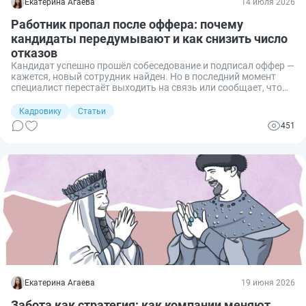
Екатерина Агаева
14 июля 2026
Работник пропал после оффера: почему
кандидаты передумывают и как снизить число
отказов
Кандидат успешно прошёл собеседование и подписал оффер —
кажется, новый сотрудник найден. Но в последний момент
специалист перестаёт выходить на связь или сообщает, что
выбрал другого работодателя. Повторный поиск сотрудника
лишает компанию времени и денег. В статье рассказали,
Кадровику
Статьи
почему кандидаты передумывают после принятия оффера,
451
как снизить риск отказа и что делать работодателю в первые
дни после подписания рабочего предложения.
Екатерина Агаева
19 июня 2026
Забота как стратегия: как компании меняют