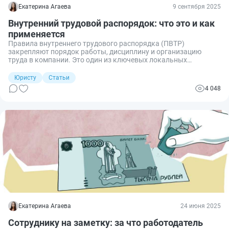
Екатерина Агаева
9 сентября 2025
Внутренний трудовой распорядок: что это и как
применяется
Правила внутреннего трудового распорядка (ПВТР)
закрепляют порядок работы, дисциплину и организацию
труда в компании. Это один из ключевых локальных
документов, регулирующих отношения между работодателем
и работниками.
Юристу
Статьи
4 048
Екатерина Агаева
24 июня 2025
Сотруднику на заметку: за что работодатель