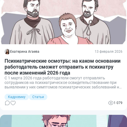
Екатерина Агаева
13 февраля 2026
Психиатрические осмотры: на каком основании
работодатель сможет отправить к психиатру
после изменений 2026 года
С 1 марта 2026 года работодатели смогут отправлять
сотрудников на психиатрическое освидетельствование при
выявлении у них симптомов психиатрических заболеваний на
медосмотре. Соответствующий приказ подписал глава
Минздрава Михаил Мурашко.
Кадровику
Статьи
1 079