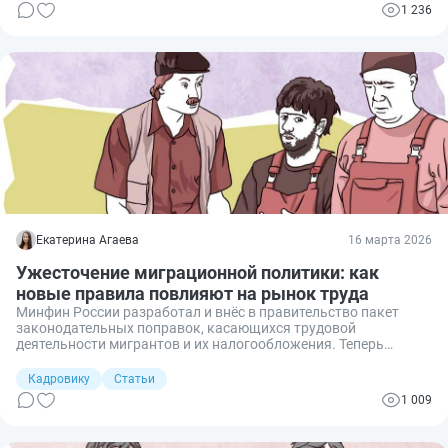
инструмент точечного привлечения специалистов.
1 236
Екатерина Агаева
16 марта 2026
Ужесточение миграционной политики: как
новые правила повлияют на рынок труда
Минфин России разработал и внёс в правительство пакет
законодательных поправок, касающихся трудовой
деятельности мигрантов и их налогообложения. Теперь
мигранты с правом работать по патенту будут платить НДФЛ
не только за себя, но и за несовершеннолетних детей. После
Кадровику
Статьи
достижения совершеннолетия дети мигрантов обязаны
1 009
получить патент или выехать из страны. В статье рассказали,
как ужесточение миграционной политики скажется на
российском рынке труда.