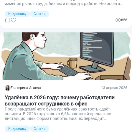
изменил рынок труда, бизнес и подход к работе. Нейросети
умеют писать код, создавать тексты и генерировать
изображения. Особенно ярко изменения видны на рынке
Кадровику
Статьи
фриланса. Конкуренция среди специалистов растёт, а простые
856
задачи забирает на себя искусственный интеллект. В новых
условиях востребованными остаются те, кто умеет работать с
технологиями, постоянно обучается и развивает свою
экспертность.
Екатерина Агаева
13 апреля 2026
Удалёнка в 2026 году: почему работодатели
возвращают сотрудников в офис
После пандемийного бума удалённая занятость сдаёт
позиции. В 2026 году только 6,5% вакансий предлагают
дистанционный формат работы. Бизнес переводит
сотрудников на гибрид и усиливает контроль за
удалёнщиками. Теперь работа из дома — не норма, а
Кадровику
Статьи