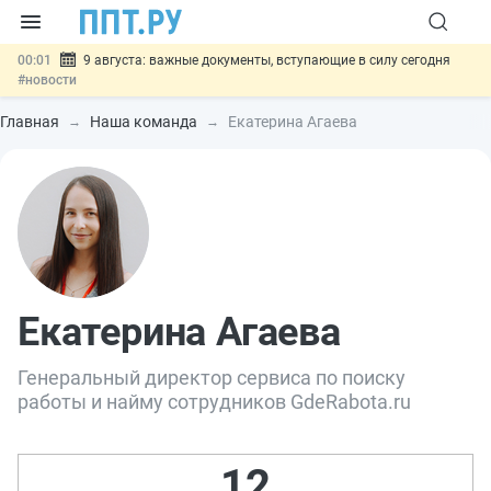
00:01
9 августа: важные документы, вступающие в силу сегодня
#новости
07.08
Подписан закон о блокировке продажи опасных товаров через
«Честный знак»
#новости
Главная
Наша команда
Екатерина Агаева
07.08
Дистанционную работу беременных пропишут в ТК РФ
#новости
07.08
Госпошлину за устранение ошибок в документах предлагают
отменить
#новости
07.08
Важно
Разработают единые критерии трудовых и ГПХ-
отношений
#новости
Екатерина Агаева
Генеральный директор сервиса по поиску
работы и найму сотрудников GdeRabota.ru
12