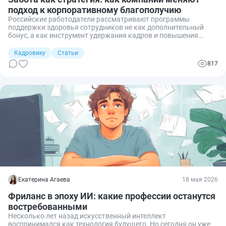
подход к корпоративному благополучию
Российские работодатели рассматривают программы
поддержки здоровья сотрудников не как дополнительный
бонус, а как инструмент удержания кадров и повышения
производительности. На фоне дефицита персонала и роста
эмоционального выгорания бизнес расширяет пакет льгот и
Кадровику
Статьи
делает ставку не только на медицинскую помощь, но и на
817
поддержку ментального здоровья, гибкие условия труда и
развитие корпоративной культуры.
Екатерина Агаева
18 мая 2026
Фриланс в эпоху ИИ: какие профессии останутся
востребованными
Несколько лет назад искусственный интеллект
воспринимался как технология будущего. Но сегодня он уже