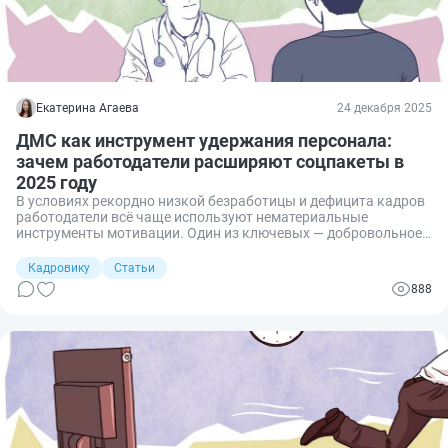
Екатерина Агаева
24 декабря 2025
ДМС как инструмент удержания персонала:
зачем работодатели расширяют соцпакеты в
2025 году
В условиях рекордно низкой безработицы и дефицита кадров
работодатели всё чаще используют нематериальные
инструменты мотивации. Один из ключевых — добровольное
медицинское страхование. Разбираем, почему ДМС стал
обязательным элементом соцпакета в 2025 году и чем он
Кадровику
Статьи
выгоден бизнесу.
888