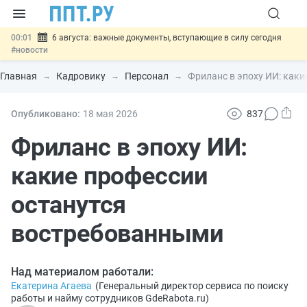
00:01
6 августа: важные документы, вступающие в силу сегодня
#новости
05.08
Обновили сообщения НПФ о договорах НПО и долгосрочных
сбережений
#новости
Главная
Кадровику
Персонал
Фриланс в эпоху ИИ: как
05.08
Мигрантам с судимостью запретят получать ВНЖ и
гражданство: закон подписан
#новости
05.08
Систему страхования вкладов распространили на электронные
Опубликовано:
18 мая 2026
837
кошельки
#новости
05.08
Важно
Подписан закон об упрощении госзакупок по 44-ФЗ
Фриланс в эпоху ИИ:
#новости
какие профессии
останутся
востребованными
Над материалом работали:
Екатерина Агаева
(
Генеральный директор сервиса по поиску
работы и найму сотрудников GdeRabota.ru
)