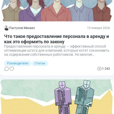
Пастухов Михаил
15 января 2026
Что такое предоставление персонала в аренду и
как это оформить по закону
Предоставление персонала в аренду — эффективный способ
оптимизации штата для компаний, которые хотят сэкономить
на содержании собственных работников. Но многие
предприниматели и юристы не знают, что эта деятельность
строго регулируется законом и имеет множество ограничений.
Руководителю
Статьи
Разберемся, кто вправе осуществлять такую деятельность,
1 243
как правильно оформить предоставление персонала по
закону и какие риски присутствуют в такой схеме.