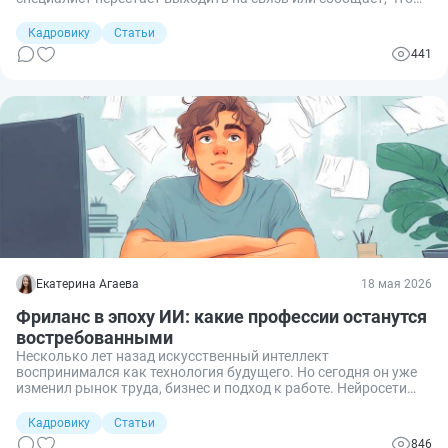
выбрал другого работодателя. Повторный поиск сотрудника
лишает компанию времени и денег. В статье рассказали,
Кадровику
Статьи
почему кандидаты передумывают после принятия оффера,
441
как снизить риск отказа и что делать работодателю в первые
дни после подписания рабочего предложения.
Екатерина Агаева
18 мая 2026
Фриланс в эпоху ИИ: какие профессии останутся
востребованными
Несколько лет назад искусственный интеллект
воспринимался как технология будущего. Но сегодня он уже
изменил рынок труда, бизнес и подход к работе. Нейросети
умеют писать код, создавать тексты и генерировать
изображения. Особенно ярко изменения видны на рынке
Кадровику
Статьи
фриланса. Конкуренция среди специалистов растёт, а простые
846