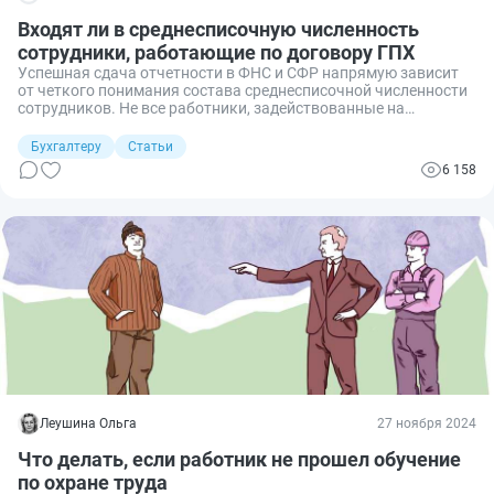
Входят ли в среднесписочную численность
сотрудники, работающие по договору ГПХ
Успешная сдача отчетности в ФНС и СФР напрямую зависит
от четкого понимания состава среднесписочной численности
сотрудников. Не все работники, задействованные на
предприятии, включаются в эту численность. Давайте
разберем, что такое среднесписочная численность и нужно ли
Бухгалтеру
Статьи
учитывать в ней сотрудников, работающих по гражданско-
6 158
правовым договорам (ГПХ).
Леушина Ольга
27 ноября 2024
Что делать, если работник не прошел обучение
по охране труда