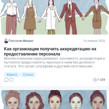
Пастухов Михаил
16 января 2026
Как организации получить аккредитацию на
предоставление персонала
Многие компании недооценивают значимость аккредитации и
пытаются предоставлять персонал в наем без должного
статуса. Это грозит штрафами и другими негативными
последствиями. Вместе с тем получить аккредитацию можно
бесплатно за две недели, подав всего два документа. Главное
Юристу
Статьи
— убедиться заранее, что организация отвечает всем
1 329
требованиям закона. Рассмотрим полный перечень
требований и пошагово весь процесс аккредитации.