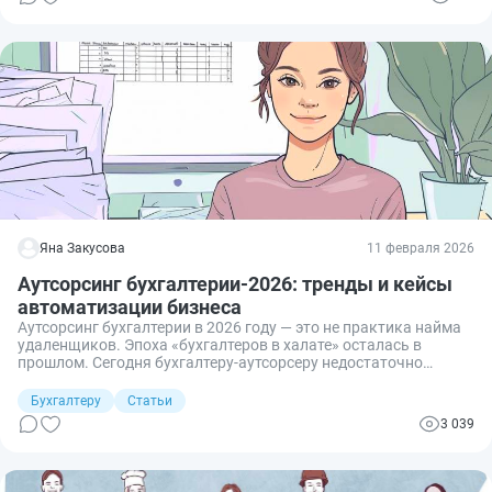
задачи забирает на себя искусственный интеллект. В новых
условиях востребованными остаются те, кто умеет работать с
технологиями, постоянно обучается и развивает свою
экспертность.
Яна Закусова
11 февраля 2026
Аутсорсинг бухгалтерии-2026: тренды и кейсы
автоматизации бизнеса
Аутсорсинг бухгалтерии в 2026 году — это не практика найма
удаленщиков. Эпоха «бухгалтеров в халате» осталась в
прошлом. Сегодня бухгалтеру-аутсорсеру недостаточно
вовремя сдавать и закрывать отчетность за прошлые
периоды.
Бухгалтеру
Статьи
3 039