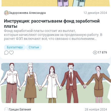
Задорожнева Александра
12 декабря 2024
Инструкция: рассчитываем фонд заработной
платы
Фонд заработной платы состоит из выплат,
которые начисляют сотрудникам за проделанную работу. В
расчет ФЗП включают всё, что связано с выполнением
трудовых обязанностей. Но есть выплаты, которые не входят
в зарплатный фонд.
Бухгалтеру
Статьи
17 879
Грицак Евгения
28 ноября 2024