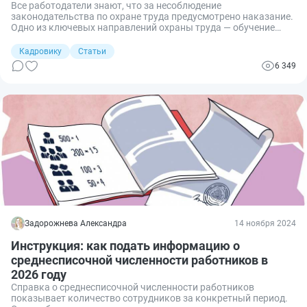
Все работодатели знают, что за несоблюдение
законодательства по охране труда предусмотрено наказание.
Одно из ключевых направлений охраны труда — обучение
сотрудников. Сегодня выясним, все ли сотрудники обязаны
пройти такое обучение и как поступить в случае, если экзамен
Кадровику
Статьи
не сдан или сотрудник уклоняется от обучения.
6 349
Задорожнева Александра
14 ноября 2024
Инструкция: как подать информацию о
среднесписочной численности работников в
2026 году
Справка о среднесписочной численности работников
показывает количество сотрудников за конкретный период.