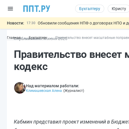
Бухгалтеру
Юристу
Новости:
Обновили сообщения НПФ о договорах НПО и 
17:30
Мигрантам с судимостью запретят получать В
17:03
Главная
Бухгалтеру
Правительство внесет масштабные поправ
Опубликовано:
8 июн
я
2026
Систему страхования вкладов распространили
16:44
Правила противопожарного режима предложил
15:39
Правительство внесет
Подписан закон об упрощении госза
11:33
Важно
кодекс
Над материалом работали:
Климашевская Алена
(
Журналист
)
Кабмин представил проект изменений в Бюджет