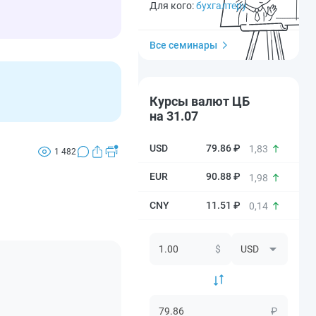
Для кого:
бухгалтеру
Все семинары
Курсы валют ЦБ
на 31.07
79.86 ₽
1,83
1 482
90.88 ₽
1,98
11.51 ₽
0,14
$
₽