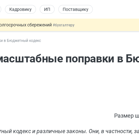
Кадровику
ИП
Поставщику
долгосрочных сбережений
#бухгалтеру
НЖ и гражданство: закон подписан
#физлицу
ки в Бюджетный кодекс
 на электронные кошельки
#бухгалтеру
и продлить до 2032 года
#кадровику
 масштабные поправки в 
купок по 44-ФЗ
#заказчику
Размер ш
ный кодекс и различные законы. Они, в частности, з