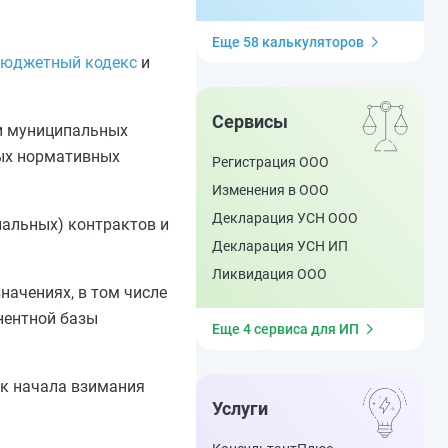
Еще 58 калькуляторов
юджетный кодекс
и
Сервисы
 и муниципальных
ных нормативных
Регистрация ООО
Изменения в ООО
Декларация УСН ООО
пальных) контрактов и
Декларация УСН ИП
Ликвидация ООО
ачениях, в том числе
нентной базы
Еще 4 сервиса для ИП
ок начала взимания
Услуги