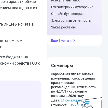
КонсультантПлюс
орректировать объем
Бухгалтерский аутсорсинг
ением подходов к их
Онлайн-бухгалтерия
Электронная отчетность
ь лицевые счета в
Заказ рекламы
 автономным
Еще 3 услуги
г.
ого бюджета на
ономии средств ГОЗ с
Семинары
Заработная плата: анализ
изменений, поиск решений,
практические
рекомендации. Отчётность
по НДФЛ и страховым
взносам в 2026 году
Дата:
21 сентября 2026
Стоимость:
35 900
₽