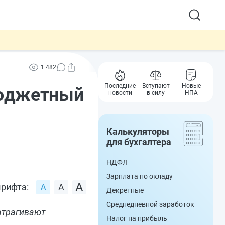
1 482
Последние
Вступают
Новые
Бюджетный
новости
в силу
НПА
Калькуляторы
для бухгалтера
НДФЛ
Зарплата по окладу
рифта:
Декретные
Среднедневной заработок
атрагивают
Налог на прибыль