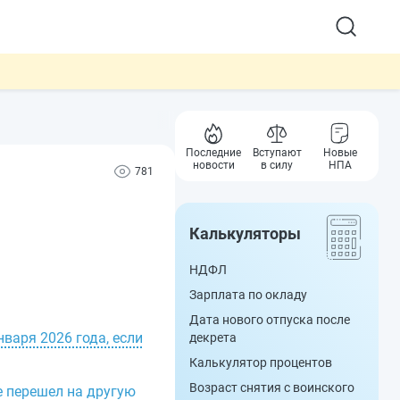
Последние
Вступают
Новые
новости
в силу
НПА
781
Калькуляторы
НДФЛ
Зарплата по окладу
Дата нового отпуска после
варя 2026 года, если
декрета
Калькулятор процентов
Возраст снятия с воинского
е перешел на другую