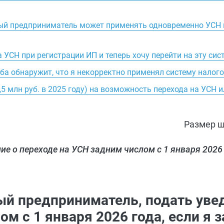
ный предприниматель может применять одновременно УСН 
а УСН при регистрации ИП и теперь хочу перейти на эту сис
жба обнаружит, что я некорректно применял систему нало
,5 млн руб. в 2025 году) на возможность перехода на УСН 
Размер ш
е о переходе на УСН задним числом с 1 января 2026 
ный предприниматель, подать уве
м с 1 января 2026 года, если я 