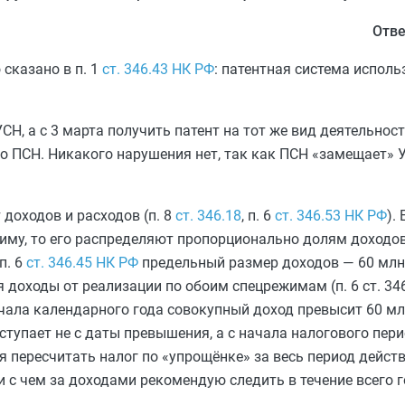
Отве
сказано в п. 1
ст. 346.43 НК РФ
: патентная система исполь
СН, а с 3 марта получить патент на тот же вид деятельност
 по ПСН. Никакого нарушения нет, так как ПСН «замещает»
доходов и расходов (п. 8
ст. 346.18
, п. 6
ст. 346.53 НК РФ
).
иму, то его распределяют пропорционально долям доходов
п. 6
ст. 346.45 НК РФ
предельный размер доходов — 60 млн р
доходы от реализации по обоим спецрежимам (п. 6 ст. 34
начала календарного года совокупный доход превысит 60 млн
аступает не с даты превышения, а с начала налогового пер
я пересчитать налог по «упрощёнке» за весь период действ
зи с чем за доходами рекомендую следить в течение всего 