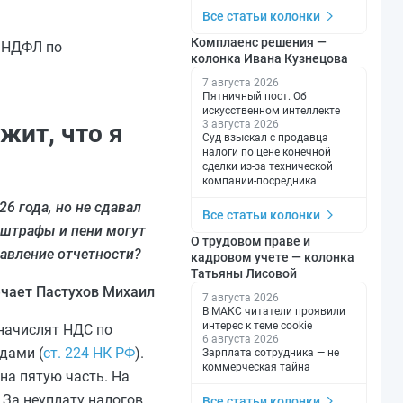
Все статьи колонки
Комплаенс решения —
ь НДФЛ по
колонка Ивана Кузнецова
7 августа 2026
Пятничный пост. Об
искусственном интеллекте
3 августа 2026
жит, что я
Суд взыскал с продавца
налоги по цене конечной
сделки из-за технической
компании-посредника
6 года, но не сдавал
Все статьи колонки
 штрафы и пени могут
О трудовом праве и
авление отчетности?
кадровом учете — колонка
Татьяны Лисовой
чает Пастухов Михаил
7 августа 2026
В МАКС читатели проявили
интерес к теме cookie
оначислят НДС по
6 августа 2026
дами (
ст. 224 НК РФ
).
Зарплата сотрудника — не
коммерческая тайна
на пятую часть. На
 За неуплату налогов
Все статьи колонки