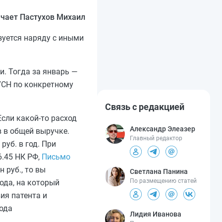
чает Пастухов Михаил
зуется наряду с иными
и. Тогда за январь —
 УСН по конкретному
Связь с редакцией
 Если какой-то расход
Александр Элеазер
 в общей выручке.
Главный редактор
уб. в год. При
6.45 НК РФ,
Письмо
 руб., то вы
Светлана Панина
По размещению статей
иода, на который
ия патента и
года
Лидия Иванова