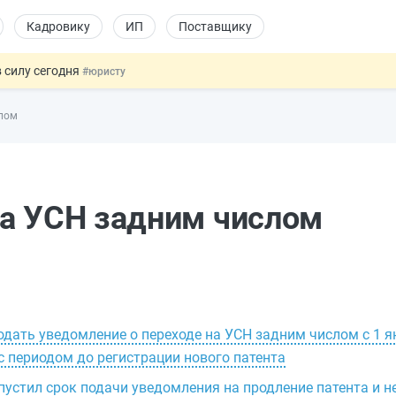
Кадровику
ИП
Поставщику
 силу сегодня
#юристу
х товаров через «Честный знак»
#юристу
слом
в ТК РФ
#кадровику
ах предлагают отменить
#физлицу
овых и ГПХ-отношений
#кадровику
на УСН задним числом
дать уведомление о переходе на УСН задним числом с 1 ян
 с периодом до регистрации нового патента
пустил срок подачи уведомления на продление патента и н