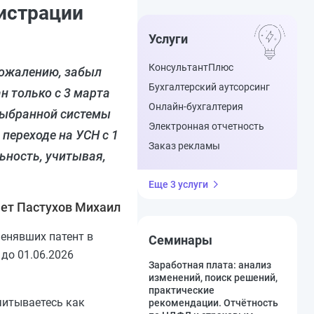
гистрации
Услуги
КонсультантПлюс
 сожалению, забыл
Бухгалтерский аутсорсинг
н только с 3 марта
Онлайн-бухгалтерия
з выбранной системы
Электронная отчетность
 переходе на УСН с 1
Заказ рекламы
ьность, учитывая,
Еще 3 услуги
ет Пастухов Михаил
менявших патент в
Семинары
до 01.06.2026
Заработная плата: анализ
изменений, поиск решений,
практические
тчитываетесь как
рекомендации. Отчётность