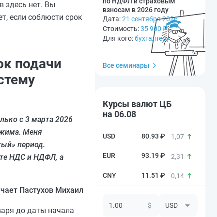
по НДФЛ и страховым
 здесь нет. Вы
взносам в 2026 году
т, если соблюсти срок
Дата:
21 сентября 2026
Стоимость:
35 900
₽
Для кого:
бухгалтеру
ок подачи
Все семинары
стему
Курсы валют ЦБ
на 06.08
олько с 3 марта 2026
ежима. Меня
80.93 ₽
1,07
тый» период.
93.19 ₽
2,31
те НДС и НДФЛ, а
11.51 ₽
0,14
чает Пастухов Михаил
$
нваря до даты начала