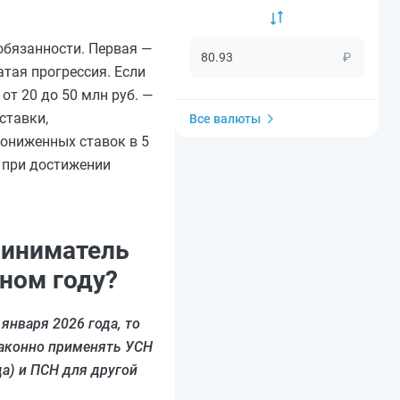
обязанности. Первая —
₽
тая прогрессия. Если
 от 20 до 50 млн руб. —
ставки,
Все валюты
 пониженных ставок в 5
 при достижении
риниматель
ном году?
 января 2026 года, то
 законно применять УСН
да) и ПСН для другой