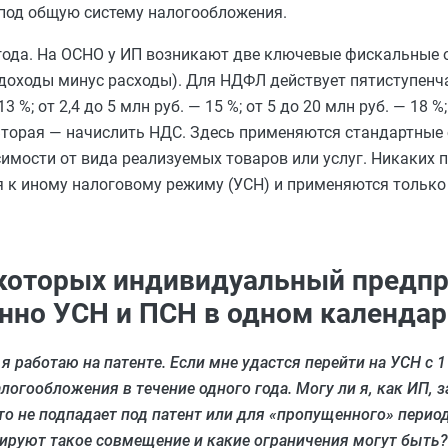
 под общую систему налогообложения.
 года. На ОСНО у ИП возникают две ключевые фискальные 
доходы минус расходы). Для НДФЛ действует пятиступенча
 %; от 2,4 до 5 млн руб. — 15 %; от 5 до 20 млн руб. — 18 %;
 Вторая — начислить НДС. Здесь применяются стандартные 
висимости от вида реализуемых товаров или услуг. Никаких
я к иному налоговому режиму (УСН) и применяются только
 которых индивидуальный предп
но УСН и ПСН в одном календар
 я работаю на патенте. Если мне удастся перейти на УСН с 1
логообложения в течение одного года. Могу ли я, как ИП,
что не подпадает под патент или для «пропущенного» перио
лируют такое совмещение и какие ограничения могут быть?