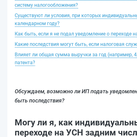
систему налогообложения?
Существуют ли условия, при которых индивидуаль
календарном году?
Как быть, если я не подал уведомление о переходе н
Какие последствия могут быть, если налоговая слу
Влияет ли общая сумма выручки за год (например, 4
патента?
Обсуждаем, возможно ли ИП подать уведомлени
быть последствия?
Могу ли я, как индивидуаль
переходе на УСН задним число