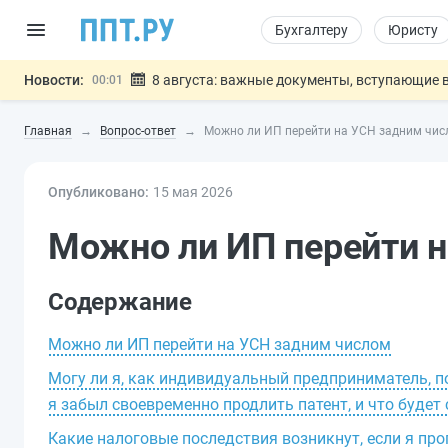
Бухгалтеру
Юристу
Новости:
8 августа: важные документы, вступающие в
00:01
Подписан закон о блокировке продажи опасны
07.08
Главная
Вопрос-ответ
Можно ли ИП перейти на УСН задним чи
Дистанционную работу беременных пропишут 
07.08
Госпошлину за устранение ошибок в документ
07.08
Опубликовано:
15 мая 2026
Разработают единые критерии труд
07.08
Важно
Можно ли ИП перейти 
Содержание
Можно ли ИП перейти на УСН задним числом
Могу ли я, как индивидуальный предприниматель, по
я забыл своевременно продлить патент, и что будет
Какие налоговые последствия возникнут, если я про