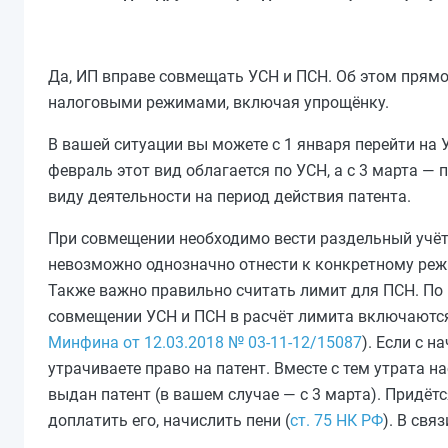
Да, ИП вправе совмещать УСН и ПСН. Об этом прямо 
налоговыми режимами, включая упрощёнку.
В вашей ситуации вы можете с 1 января перейти на У
февраль этот вид облагается по УСН, а с 3 марта —
виду деятельности на период действия патента.
При совмещении необходимо вести раздельный учёт 
невозможно однозначно отнести к конкретному реж
Также важно правильно считать лимит для ПСН. По 
совмещении УСН и ПСН в расчёт лимита включаются 
Минфина от 12.03.2018 № 03-11-12/15087
). Если с 
утрачиваете право на патент. Вместе с тем утрата н
выдан патент (в вашем случае — с 3 марта). Придётс
доплатить его, начислить пени (
ст. 75 НК РФ
). В свя