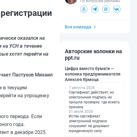
По вопросам рекламы
 регистрации
Вся команда
тически оказался на
и на УСН в течение
Авторские колонки на
рые хотят перейти на
ppt.ru
Цифра вместо бумаги —
колонка предпринимателя
чает Пастухов Михаил
Алексея Ярмоца
м в текущем
7 августа 2026
Сертификат действует, но
ерейти на упрощенку
электронная подпись не
прошла проверку: где искать
причину
31 июля 2026
ого периода. Если
Истёк сертификат
электронной подписи:
рного года.
сохраняет ли документ
юридическую силу
тент в декабре 2025