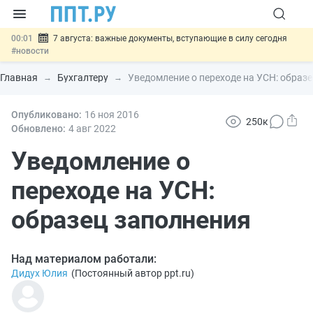
00:01
7 августа: важные документы, вступающие в силу сегодня
#новости
06.08
Минпромторг предложил запретить смешанные лоты
электроники в госзакупках
#новости
Главная
Бухгалтеру
Уведомление о переходе на УСН: образ
06.08
Подписан указ об отмене спецрежима для вкладов физлиц из
недружественных стран
#новости
06.08
Опубликовано:
Возврат денег за риелторские услуги при недействительных
16 ноя
2016
250к
сделках: инициатива
#новости
Обновлено:
4 авг
2022
06.08
Важно
Обеспечительный платёж СПОТ могут заменить
банковской гарантией
Уведомление о
#новости
переходе на УСН:
образец заполнения
Над материалом работали:
Дидух Юлия
(
Постоянный автор ppt.ru
)