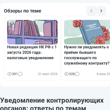
Обзоры по теме
Новая редакция НК РФ с 1
Нужно ли уведомлять о
августа 2026 года:
приёме бывшего
налоговые уведомления
госслужащего по
служебному контракту?
301
31 июл 2026
328
8 июн 2
Уведомление контролирующих
органов: ответы по темам