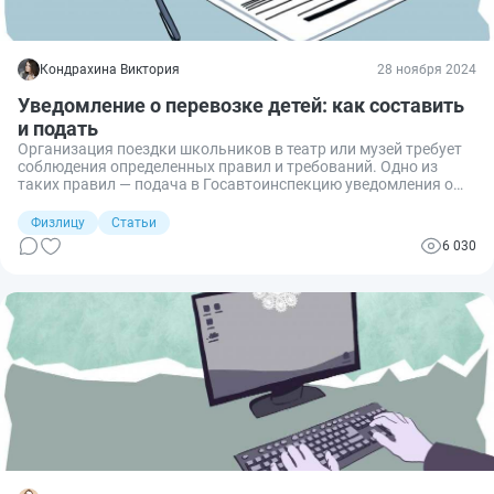
Кондрахина Виктория
28 ноября 2024
Уведомление о перевозке детей: как составить
и подать
Организация поездки школьников в театр или музей требует
соблюдения определенных правил и требований. Одно из
таких правил — подача в Госавтоинспекцию уведомления о
планируемой поездке. Что это за документ, и кто должен его
оформлять? Разберёмся подробнее в данной теме.
Физлицу
Статьи
6 030