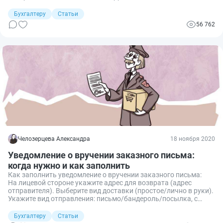
содержащихся в ЕГРЮЛ.
Бухгалтеру
Статьи
56 762
Челозерцева Александра
18 ноября 2020
Уведомление о вручении заказного письма:
когда нужно и как заполнить
Как заполнить уведомление о вручении заказного письма:
На лицевой стороне укажите адрес для возврата (адрес
отправителя). Выберите вид доставки (простое/лично в руки).
Укажите вид отправления: письмо/бандероль/посылка, с
объявленной ценностью и пр. На оборотной стороне указать
адрес получателя.
Бухгалтеру
Статьи