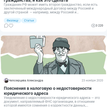
гражданства, и как это сделать
Гражданин РФ может иметь второе гражданство, если есть
заключенный международный договор между Россией и
другой страной — например, между Россией и
Таджикистаном. Если такого соглашения нет, то тогда
гражданство называется множественным. Возникает
Физлицу
Статьи
резонный вопрос: надо ли уведомить об этом какие-либо
3 220
органы и какой порядок?
Челозерцева Александра
23 ноября 2020
Пояснения в налоговую о недостоверности
юридического адреса
Уведомление о недостоверности юридического адреса — это
документ, направляемый ФНС организации, в отношении
которой имеются сомнения о корректности данных,