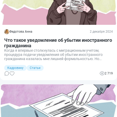
Федотова Анна
2 декабря 2024
Что такое уведомление об убытии иностранного
гражданина
Когда я впервые столкнулась с миграционным учетом,
процедура подачи уведомления об убытии иностранного
гражданина казалась мне лишней формальностью. Но
однажды при проверке выяснилось, что иностранец, который
уехал месяц назад, числится на адресе нашей организации.
Кадровику
Статьи
Миграционные органы начали задавать вопросы. С тех пор я
2 719
всегда подаю сведения о выбытии иностранцев и вам
советую.