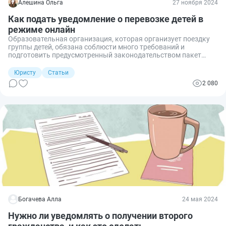
Алешина Ольга
27 ноября 2024
Как подать уведомление о перевозке детей в
режиме онлайн
Образовательная организация, которая организует поездку
группы детей, обязана соблюсти много требований и
подготовить предусмотренный законодательством пакет
документов. Одним из них является уведомительный
документ о перевозке, который необходимо направить в
Юристу
Статьи
органы ГИБДД. Подать его допускается как на бумажном
2 080
носителе, так и в режиме онлайн. Разберем, как уведомить
ГИБДД онлайн.
Богачева Алла
24 мая 2024
Нужно ли уведомлять о получении второго