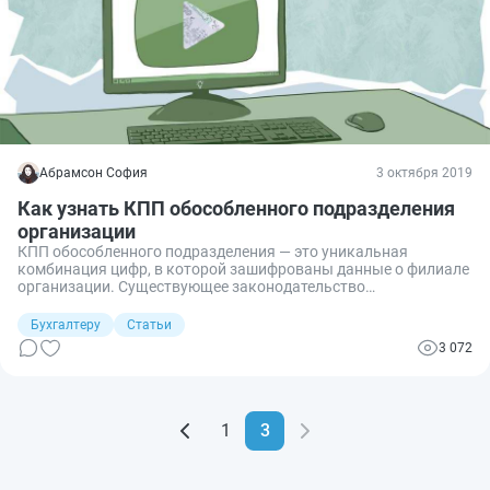
Абрамсон София
3 октября 2019
Как узнать КПП обособленного подразделения
организации
КПП обособленного подразделения — это уникальная
комбинация цифр, в которой зашифрованы данные о филиале
организации. Существующее законодательство
предусматривает возможность их создания для всех
отечественных компаний. Созданные структурные единицы
Бухгалтеру
Статьи
должны находиться на учете в налоговых органах.
3 072
1
3