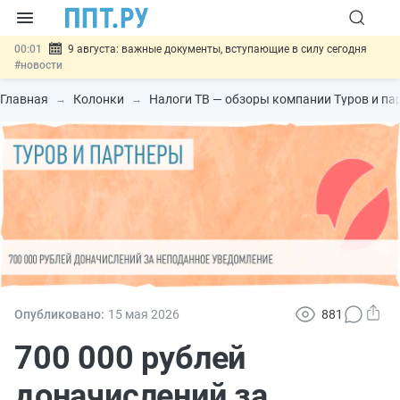
00:01
9 августа: важные документы, вступающие в силу сегодня
#новости
07.08
Подписан закон о блокировке продажи опасных товаров через
«Честный знак»
#новости
Главная
Колонки
Налоги ТВ — обзоры компании Туров и па
07.08
Дистанционную работу беременных пропишут в ТК РФ
#новости
07.08
Госпошлину за устранение ошибок в документах предлагают
отменить
#новости
07.08
Важно
Разработают единые критерии трудовых и ГПХ-
отношений
#новости
Опубликовано:
15 мая 2026
881
700 000 рублей
доначислений за