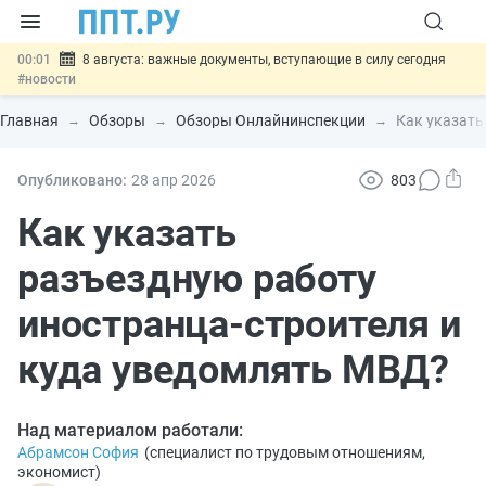
00:01
8 августа: важные документы, вступающие в силу сегодня
#новости
07.08
Подписан закон о блокировке продажи опасных товаров через
«Честный знак»
#новости
Главная
Обзоры
Обзоры Онлайнинспекции
Как указать
07.08
Дистанционную работу беременных пропишут в ТК РФ
#новости
07.08
Госпошлину за устранение ошибок в документах предлагают
Опубликовано:
28 апр
2026
803
отменить
#новости
07.08
Важно
Разработают единые критерии трудовых и ГПХ-
Как указать
отношений
#новости
разъездную работу
иностранца-строителя и
куда уведомлять МВД?
Над материалом работали:
Абрамсон София
(
специалист по трудовым отношениям,
экономист
)