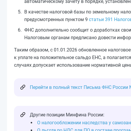
автоматическому зачету в порядке, установле
В качестве налоговой базы по земельному нало
предусмотренных пунктом 9
статьи 391 Налого
ФНС дополнительно сообщит о доработках свои
Налоговым органам предписано довести инфо
Таким образом, с 01.01.2026 обновленное налогово
к уплате на положительное сальдо ЕНС, а полагаетс
случаях допускает использование нормативной цен
Перейти в полный текст Письма ФНС России №
Другие позиции Минфина России:
О налогообложении наследства у самоза
О льготе по НДС для ПО в составе прогр