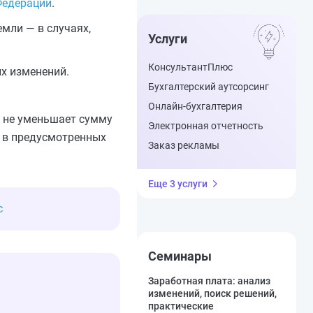
Федерации
.
мли — в случаях,
Услуги
КонсультантПлюс
х изменений.
Бухгалтерский аутсорсинг
Онлайн-бухгалтерия
е не уменьшает сумму
Электронная отчетность
у в предусмотренных
Заказ рекламы
Еще 3 услуги
с
Семинары
Заработная плата: анализ
изменений, поиск решений,
практические