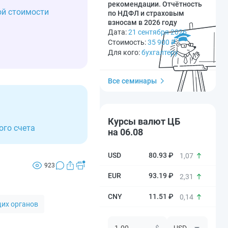
рекомендации. Отчётность
ой стоимости
по НДФЛ и страховым
взносам в 2026 году
Дата:
21 сентября 2026
Стоимость:
35 900
₽
Для кого:
бухгалтеру
Все семинары
Курсы валют ЦБ
ого счета
на 06.08
80.93 ₽
1,07
923
93.19 ₽
2,31
11.51 ₽
0,14
их органов
$