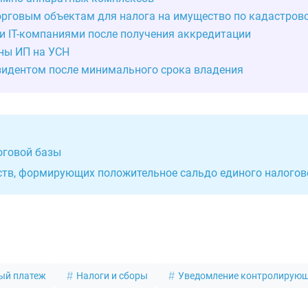
орговым объектам для налога на имущество по кадастров
и IT-компаниями после получения аккредитации
ны ИП на УСН
идентом после минимального срока владения
оговой базы
ств, формирующих положительное сальдо единого налогов
вый платеж
Налоги и сборы
Уведомление контролирующ