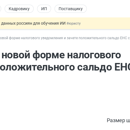
Кадровику
ИП
Поставщику
 данных россиян для обучения ИИ
#юристу
льный учёт иностранцев
#кадровику
овой форме налогового уведомления и зачете положительного сальдо ЕНС с
 налоговые органы
#бухгалтеру
овых и ГПХ-отношений
#кадровику
новой форме налогового
ссии стало больше
#кадровику
положительного сальдо ЕН
Размер ш