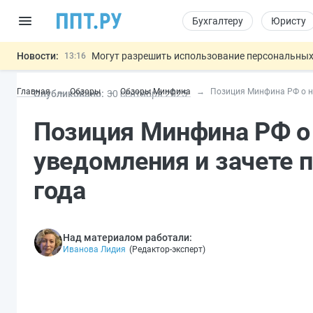
Бухгалтеру
Юристу
Новости:
Могут разрешить использование персональных
13:16
Губернаторам дадут право вводить разрешите
12:42
Главная
Обзоры
Обзоры Минфина
Позиция Минфина РФ о н
Опубликовано:
30 сен
тября
2025
ФНС изменит правила рассмотрения жалоб на
12:05
Разработают единые критерии труд
11:31
Важно
Позиция Минфина РФ о 
Основания для выдворения иностранцев из Ро
14:02
уведомления и зачете 
года
Над материалом работали:
Иванова Лидия
(
Редактор-эксперт
)