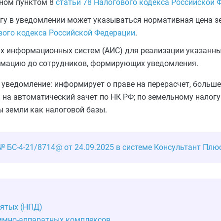
нном пунктом 8
статьи 78 Налогового кодекса Российской 
гу в уведомлении может указываться нормативная цена зе
вого кодекса Российской Федерации
.
х информационных систем (АИС) для реализации указанны
рмацию до сотрудников, формирующих уведомления.
е уведомление: информирует о праве на перерасчет, больш
я на автоматический зачет по НК РФ; по земельному налог
ы земли как налоговой базы.
 БС-4-21/8714@ от 24.09.2025 в системе Консультант Плю
нятых (НПД)
аммно‑аппаратных комплексов