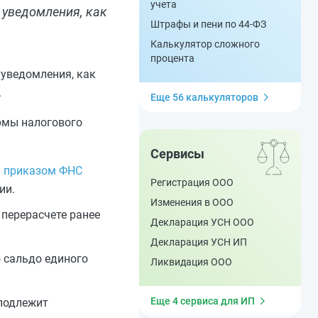
учета
 уведомления, как
Штрафы и пени по 44-ФЗ
Калькулятор сложного
процента
 уведомления, как
.
Еще 56 калькуляторов
рмы налогового
Сервисы
а
приказом ФНС
Регистрация ООО
ии.
Изменения в ООО
перерасчете ранее
Декларация УСН ООО
Декларация УСН ИП
 сальдо единого
Ликвидация ООО
Еще 4 сервиса для ИП
 подлежит