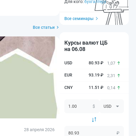
Для кого:
бухгалтеру
Все семинары
Все статьи
Курсы валют ЦБ
на 06.08
80.93 ₽
1,07
93.19 ₽
2,31
11.51 ₽
0,14
$
28 апреля 2026
₽