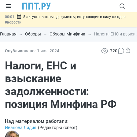
00:01
8 августа: важные документы, вступающие в силу сегодня
#новости
07.08
Подписан закон о блокировке продажи опасных товаров через
«Честный знак»
#новости
Главная
Обзоры
Обзоры Минфина
Налоги, ЕНС и взыск
07.08
Дистанционную работу беременных пропишут в ТК РФ
#новости
07.08
Госпошлину за устранение ошибок в документах предлагают
Опубликовано:
1 июл
2024
720
отменить
#новости
07.08
Важно
Разработают единые критерии трудовых и ГПХ-
Налоги, ЕНС и
отношений
#новости
взыскание
задолженности:
позиция Минфина РФ
Над материалом работали:
Иванова Лидия
(
Редактор-эксперт
)