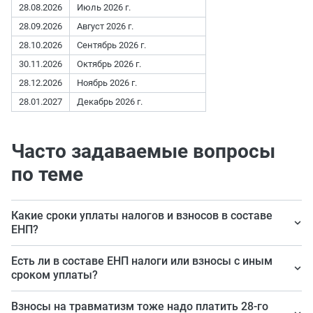
28.08.2026
Июль 2026 г.
28.09.2026
Август 2026 г.
28.10.2026
Сентябрь 2026 г.
30.11.2026
Октябрь 2026 г.
28.12.2026
Ноябрь 2026 г.
28.01.2027
Декабрь 2026 г.
Часто задаваемые вопросы
по теме
Какие сроки уплаты налогов и взносов в составе
ЕНП?
В общем случае — 28-е число месяца, следующего за
Есть ли в составе ЕНП налоги или взносы с иным
отчетным периодом. При попадании на праздник или
сроком уплаты?
выходной уплата переносится на первый рабочий
Да, это налог при АУСН и НДФЛ ИП на ОСН. АУСН срок
Взносы на травматизм тоже надо платить 28-го
день.