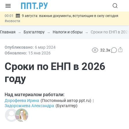
00:01
9 августа: важные документы, вступающие в силу сегодня
#новости
07.08
Подписан закон о блокировке продажи опасных товаров через
«Честный знак»
#новости
Главная
Бухгалтеру
Налоги и сборы
Сроки по ЕНП в 202
07.08
Дистанционную работу беременных пропишут в ТК РФ
#новости
07.08
Опубликовано:
Госпошлину за устранение ошибок в документах предлагают
6 мар
2024
32.3к
отменить
#новости
Обновлено:
15 янв
2026
07.08
Важно
Разработают единые критерии трудовых и ГПХ-
отношений
Сроки по ЕНП в 2026
#новости
году
Над материалом работали:
Дорофеева Ирина
(
Постоянный автор ppt.ru
)
|
Задорожнева Александра
(
Бухгалтер
)