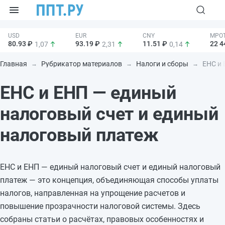
80.93 ₽
93.19 ₽
11.51 ₽
22 4
1,07
2,31
0,14
Главная
Рубрикатор материалов
Налоги и сборы
ЕНС и 
ЕНС и ЕНП — единый
налоговый счет и единый
налоговый платеж
ЕНС и ЕНП — единый налоговый счет и единый налоговый
платеж — это концепция, объединяющая способы уплаты
налогов, направленная на упрощение расчетов и
повышение прозрачности налоговой системы. Здесь
собраны статьи о расчётах, правовых особенностях и