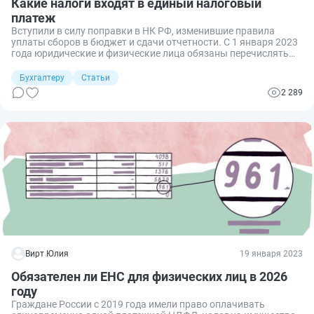
Какие налоги входят в единый налоговый
платеж
Вступили в силу поправки в НК РФ, изменившие правила
уплаты сборов в бюджет и сдачи отчетности. С 1 января 2023
года юридические и физические лица обязаны перечислять
денежные средства для налогов и страховых взносов на
ЕНС — специальный казначейский счет. Что это значит для
Бухгалтеру
Статьи
налогоплательщиков, все ли налоги теперь входят в состав
2 289
ЕНП?
Вирт Юлия
19 января 2023
Обязателен ли ЕНС для физических лиц в 2026
году
Граждане России с 2019 года имели право оплачивать