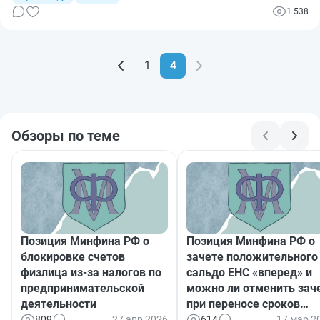
1 538
1
4
Обзоры по теме
Позиция Минфина РФ о
Позиция Минфина РФ о
блокировке счетов
зачете положительного
физлица из-за налогов по
сальдо ЕНС «вперед» и
предпринимательской
можно ли отменить зач
деятельности
при переносе сроков
уплаты
809
27 апр 2026
614
17 мар 2