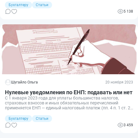
Бухгалтеру
Статьи
5 138
Шугайло Ольга
20 ноября 2023
Нулевые уведомления по ЕНП: подавать или нет
С 1 января 2023 года для уплаты большинства налогов,
страховых взносов и иных обязательных перечислений
применяется ЕНП — единый налоговый платеж (пп. 4 п. 1 ст. 23
НК РФ). У перешедших на него налогоплательщиков возникла
дополнительная обязанность сдавать уведомления об
Бухгалтеру
Статьи
исчисленных суммах налогов и иных платежей. Расскажем,
3 459
нужно ли подавать нулевые уведомления по ЕНП и в каких
случаях.