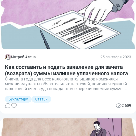
Мотрой Алена
25 сентября 2023
Как составить и подать заявление для зачета
(возврата) суммы излишне уплаченного налога
С начала года для всех налогоплательщиков изменился
механизм уплаты обязательных платежей, появился единый
налоговый счет, куда попадают все перечисляемые суммы.
Несмотря на это, чтобы закрыть налоговую переплату, бизнес
по-прежнему может подать заявление о зачете излишне
Бухгалтеру
Статьи
уплаченного налога. В 2026 году надо заполнять новую
2 609
форму, а средства зачтут только при отсутствии
задолженности.