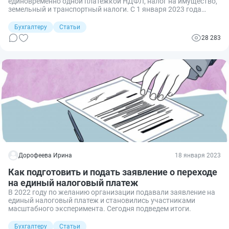
единовременно одной платежкой НДФЛ, налог на имущество,
земельный и транспортный налоги. С 1 января 2023 года
вступили в силу изменения в НК РФ, касающиеся единого
налогового счета (ЕНС). Обязателен ли ЕНС с 2023 года?
Бухгалтеру
Статьи
Разбираемся вместе.
28 283
Дорофеева Ирина
18 января 2023
Как подготовить и подать заявление о переходе
на единый налоговый платеж
В 2022 году по желанию организации подавали заявление на
единый налоговый платеж и становились участниками
масштабного эксперимента. Сегодня подведем итоги.
Бухгалтеру
Статьи