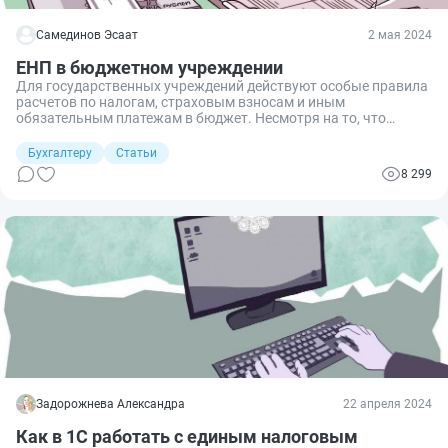
Самединов Эсаат
2 мая 2024
ЕНП в бюджетном учреждении
Для государственных учреждений действуют особые правила
расчетов по налогам, страховым взносам и иным
обязательным платежам в бюджет. Несмотря на то, что
порядок оформления единого налогового платежа одинаков
для всех налогоплательщиков, бюджетный учет ЕНП в
Бухгалтеру
Статьи
текущем году имеет свои особенности.
8 299
Задорожнева Александра
22 апреля 2024
Как в 1С работать с единым налоговым