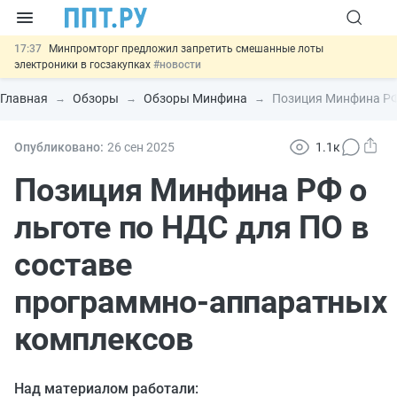
17:37
Минпромторг предложил запретить смешанные лоты
электроники в госзакупках
#новости
17:13
Подписан указ об отмене спецрежима для вкладов физлиц из
недружественных стран
#новости
Главная
Обзоры
Обзоры Минфина
Позиция Минфина РФ 
16:30
Возврат денег за риелторские услуги при недействительных
сделках: инициатива
#новости
15:51
МВД запускает автоматическое аннулирование патента
Опубликовано:
26 сен
2025
1.1к
иностранцев за неуплату НДФЛ
#новости
13:48
Важно
Обеспечительный платёж СПОТ могут заменить
Позиция Минфина РФ о
банковской гарантией
#новости
льготе по НДС для ПО в
составе
программно‑аппаратных
комплексов
Над материалом работали: