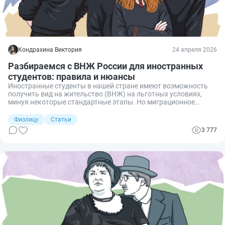
Кондрахина Виктория
24 апреля 2026
Разбираемся с ВНЖ России для иностранных
студентов: правила и нюансы
Иностранные студенты в нашей стране имеют возможность
получить вид на жительство (ВНЖ) на льготных условиях,
минуя некоторые стандартные этапы. Но миграционное
законодательство в этой области имеет множество нюансов.
Разбираемся в правилах получения ВНЖ для студентов
Физлицу
Статьи
российских вузов и делимся рекомендациями о том, что
3 777
делать после получения такого важного документа.