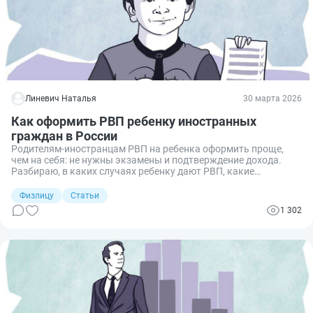
Линевич Наталья
30 марта 2026
Как оформить РВП ребенку иностранных
граждан в России
Родителям‑иностранцам РВП на ребенка оформить проще,
чем на себя: не нужны экзамены и подтверждение дохода.
Разбираю, в каких случаях ребенку дают РВП, какие
документы подготовить, кто и как подает заявление, сроки и
типичные причины отказов.
Физлицу
Статьи
1 302