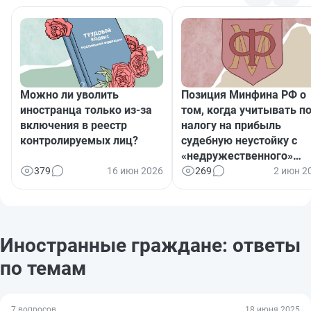
Можно ли уволить
Позиция Минфина РФ о
иностранца только из‑за
том, когда учитывать п
включения в реестр
налогу на прибыль
контролируемых лиц?
судебную неустойку с
«недружественного»
иностранца
379
16 июн 2026
269
2 июн 2
Иностранные граждане: ответы
по темам
7 вопросов
18 июня 2025