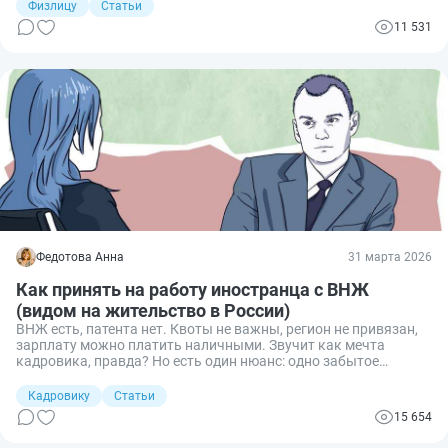
причинам могут отказать.
Физлицу
Статьи
11 531
Федотова Анна
31 марта 2026
Как принять на работу иностранца с ВНЖ
(видом на жительство в России)
ВНЖ есть, патента нет. Квоты не важны, регион не привязан,
зарплату можно платить наличными. Звучит как мечта
кадровика, правда? Но есть один нюанс: одно забытое
уведомление в МВД, и мечта оборачивается штрафом под
миллион. Разбираемся, как принять на работу иностранца с
Кадровику
Статьи
видом на жительство и не прогореть.
15 654