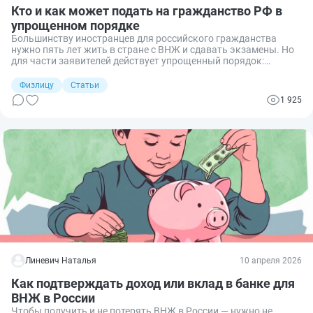
Кто и как может подать на гражданство РФ в
упрощенном порядке
Большинству иностранцев для российского гражданства
нужно пять лет жить в стране с ВНЖ и сдавать экзамены. Но
для части заявителей действует упрощенный порядок:
некоторые требования к ним не применяются. Рассказываю,
кто может воспользоваться упрощением, какие именно
Физлицу
Статьи
послабления предусмотрены и по каким шагам следует
1 925
подать заявление.
Линевич Наталья
10 апреля 2026
Как подтверждать доход или вклад в банке для
ВНЖ в России
Чтобы получить и не потерять ВНЖ в России — нужно не