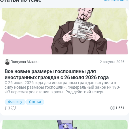
Пастухов Михаил
2 августа 2026
Все новые размеры госпошлины для
иностранных граждан с 26 июля 2026 года
С 26 июля 2026 года для иностранных граждан вступили в
силу новые размеры госпошлин. Федеральный закон № 190-
ФЗ пересмотрел ставки в разы. Ряд действий теперь
обходится существенно дороже. Рассказываю подробно, что
изменилось, сколько придётся платить, а кто может не
Физлицу
Статьи
платить вовсе.
1 551