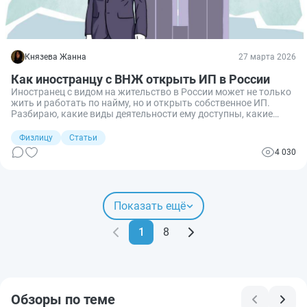
Князева Жанна
27 марта 2026
Как иностранцу с ВНЖ открыть ИП в России
Иностранец с видом на жительство в России может не только
жить и работать по найму, но и открыть собственное ИП.
Разбираю, какие виды деятельности ему доступны, какие
документы и шаги нужны для регистрации, как выбрать
налоговый режим и нужно ли сообщать о
Физлицу
Статьи
предпринимательстве в МВД.
4 030
Показать ещё
1
8
Обзоры по теме