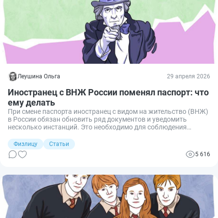
Леушина Ольга
29 апреля 2026
Иностранец с ВНЖ России поменял паспорт: что
ему делать
При смене паспорта иностранец с видом на жительство (ВНЖ)
в России обязан обновить ряд документов и уведомить
несколько инстанций. Это необходимо для соблюдения
миграционного законодательства и корректного оформления
документов, связанных с проживанием и трудовой
Физлицу
Статьи
деятельностью. Разберем подробно, какие действия
5 616
необходимо предпринять.