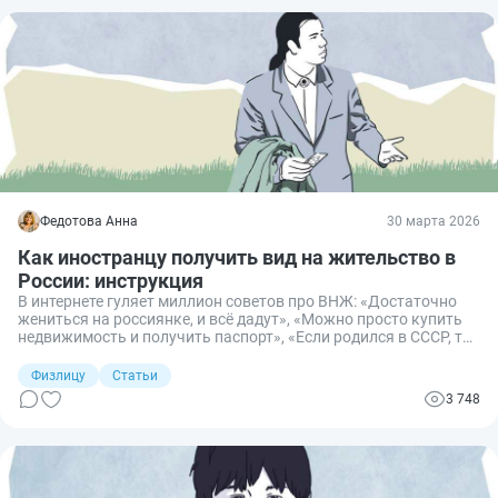
Федотова Анна
30 марта 2026
Как иностранцу получить вид на жительство в
России: инструкция
В интернете гуляет миллион советов про ВНЖ: «Достаточно
жениться на россиянке, и всё дадут», «Можно просто купить
недвижимость и получить паспорт», «Если родился в СССР, то
автоматически дают». Врут. Врут. И снова врут. Я прочитала
сотни форумов, перелопатила кипу законов и неоднократно
Физлицу
Статьи
прошла этот путь со своими клиентами, чтобы отделить зерна
3 748
от плевел и понять, как все устроено. Готовы узнать правду о
том, как на самом деле получить вид на жительство в России
в 2026 году?