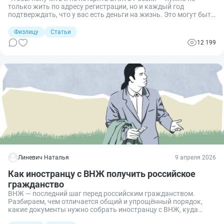
только жить по адресу регистрации, но и каждый год
подтверждать, что у вас есть деньги на жизнь. Это могут быть
зарплата, пенсия, вклад в банке или доход родственников.
Разберем, какая сумма нужна в 2026 году, какие документы
Физлицу
Статьи
подойдут для подтверждения и как использовать банковский
12 199
счет вместо справки 2‑НДФЛ.
Линевич Наталья
9 апреля 2026
Как иностранцу с ВНЖ получить российское
гражданство
ВНЖ — последний шаг перед российским гражданством.
Разбираем, чем отличается общий и упрощённый порядок,
какие документы нужно собрать иностранцу с ВНЖ, куда
подавать заявление, сколько стоят госуслуги, по каким