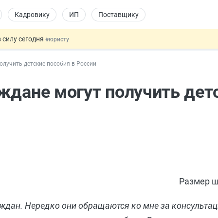
Кадровику
ИП
Поставщику
 силу сегодня
#юристу
долгосрочных сбережений
#бухгалтеру
олучить детские пособия в России
НЖ и гражданство: закон подписан
#физлицу
 на электронные кошельки
#бухгалтеру
ждане могут получить дет
купок по 44-ФЗ
#заказчику
Размер ш
ждан. Нередко они обращаются ко мне за консультац