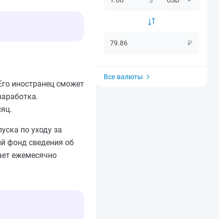
₽
Все валюты
Его иностранец сможет
заработка.
яц.
уска по уходу за
ый фонд сведения об
ает ежемесячно