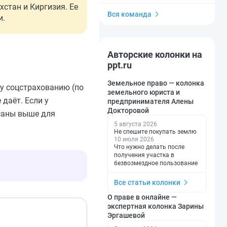
хстан и Киргизия. Ее
Вся команда
и.
Авторские колонки на
ppt.ru
Земельное право — колонка
у соцстрахованию (по
земельного юриста и
 даёт. Если у
предпринимателя Алены
Докторовой
исаны выше для
5 августа 2026
Не спешите покупать землю
10 июля 2026
Что нужно делать после
получения участка в
безвозмездное пользование
Все статьи колонки
О праве в онлайне —
экспертная колонка Зарины
Эргашевой