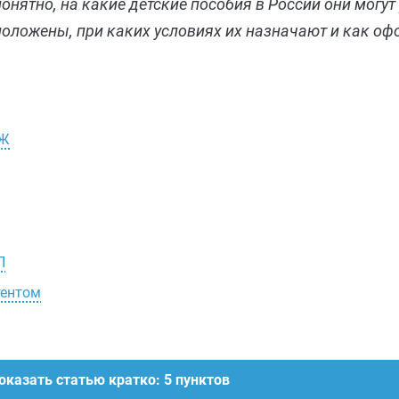
онятно, на какие детские пособия в России они могут
оложены, при каких условиях их назначают и как оф
НЖ
П
тентом
оказать статью кратко: 5 пунктов