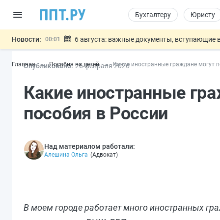
Бухгалтеру
Юристу
Новости:
6 августа: важные документы, вступающие в
00:01
Обновили сообщения НПФ о договорах НПО и 
05.08
Главная
Пособия на детей
Какие иностранные граждане могут п
Опубликовано:
26 фев
раля
2026
Мигрантам с судимостью запретят получать В
05.08
Систему страхования вкладов распространили
05.08
Какие иностранные гра
Подписан закон об упрощении госза
05.08
Важно
пособия в России
Над материалом работали:
Алешина Ольга
(
Адвокат
)
В моем городе работает много иностранных гра