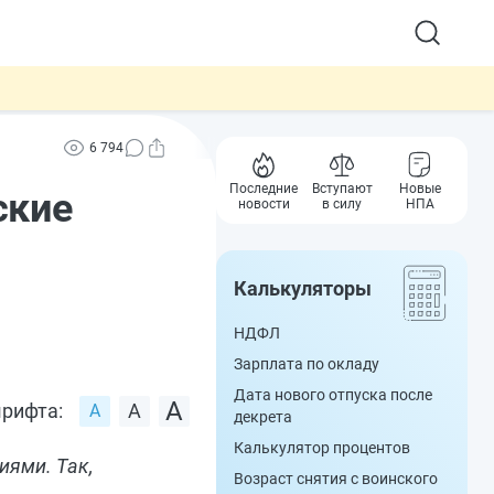
6 794
Последние
Вступают
Новые
ские
новости
в силу
НПА
Калькуляторы
НДФЛ
Зарплата по окладу
Дата нового отпуска после
рифта:
декрета
Калькулятор процентов
иями. Так,
Возраст снятия с воинского