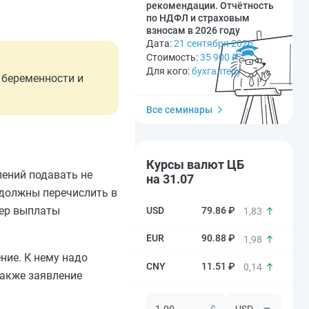
рекомендации. Отчётность
по НДФЛ и страховым
взносам в 2026 году
Дата:
21 сентября 2026
Стоимость:
35 900
₽
Для кого:
бухгалтеру
 беременности и
Все семинары
Курсы валют ЦБ
ений подавать не
на 31.07
 должны перечислить в
мер выплаты
79.86 ₽
1,83
90.88 ₽
1,98
ние. К нему надо
11.51 ₽
0,14
Также заявление
$