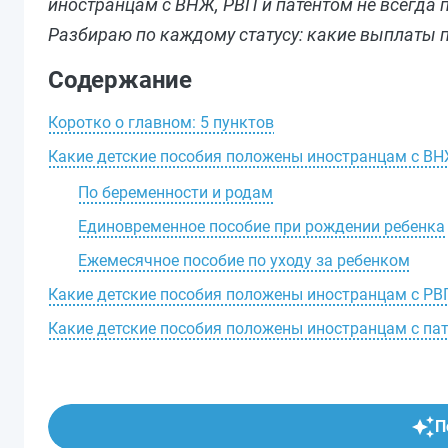
иностранцам с ВНЖ, РВП и патентом не всегда п
Разбираю по каждому статусу: какие выплаты п
Содержание
Коротко о главном: 5 пунктов
Какие детские пособия положены иностранцам с В
По беременности и родам
Единовременное пособие при рождении ребенка
Ежемесячное пособие по уходу за ребенком
Какие детские пособия положены иностранцам с РВ
Какие детские пособия положены иностранцам с па
П