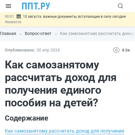
00:01
10 августа: важные документы, вступающие в силу сегодня
#новости
07.08
Подписан закон о блокировке продажи опасных товаров через
«Честный знак»
#новости
Главная
Вопрос-ответ
Как самозанятому рассчитать доход 
07.08
Дистанционную работу беременных пропишут в ТК РФ
#новости
07.08
Госпошлину за устранение ошибок в документах предлагают
Опубликовано:
30 апр
2026
4.6к
отменить
#новости
07.08
Важно
Разработают единые критерии трудовых и ГПХ-
Как самозанятому
отношений
#новости
рассчитать доход для
получения единого
пособия на детей?
Содержание
Как самозанятому рассчитать доход для получения