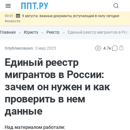
00:01
9 августа: важные документы, вступающие в силу сегодня
#новости
07.08
Подписан закон о блокировке продажи опасных товаров через
«Честный знак»
#новости
Главная
Юристу
Реестр
Единый реестр мигрантов в Росс
07.08
Дистанционную работу беременных пропишут в ТК РФ
#новости
07.08
Госпошлину за устранение ошибок в документах предлагают
Опубликовано:
3 мар
2025
4.7к
отменить
#новости
07.08
Важно
Разработают единые критерии трудовых и ГПХ-
Единый реестр
отношений
#новости
мигрантов в России:
зачем он нужен и как
проверить в нем
данные
Над материалом работали: