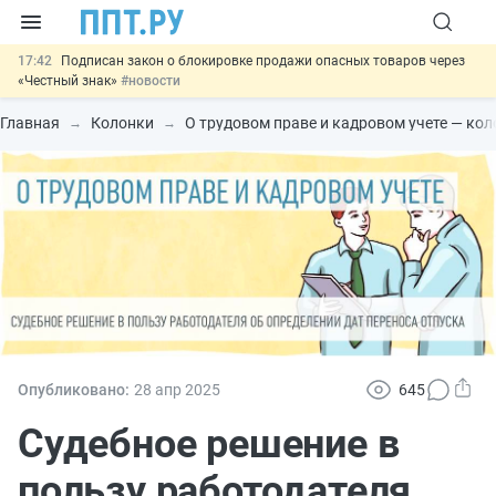
17:42
Подписан закон о блокировке продажи опасных товаров через
«Честный знак»
#новости
17:17
Дистанционную работу беременных пропишут в ТК РФ
#новости
Главная
Колонки
О трудовом праве и кадровом учете — ко
16:02
Госпошлину за устранение ошибок в документах предлагают
отменить
#новости
15:25
Изменят правила контроля за подрядчиками ИЖС с эскроу-
счетами
#новости
11:31
Важно
Разработают единые критерии трудовых и ГПХ-
отношений
#новости
Опубликовано:
28 апр
2025
645
Судебное решение в
пользу работодателя,