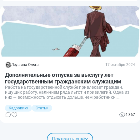
Леушина Ольга
17 октября 2024
Дополнительные отпуска за выслугу лет
государственным гражданским служащим
Работа на государственной службе привлекает граждан,
ищущих работу, наличием ряда льгот и привилегий. Одна из
них — возможность отдыхать дольше, чем работники,
оформленные по Трудовому кодексу. Поговорим об
особенностях предоставления дополнительного
Кадровику
Статьи
оплачиваемого отпуска госслужащим за стаж
4 367
государственной службы и разберем сложные ситуации,
возникающие в практической деятельности.
Показать ещё