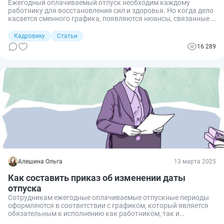
Ежегодный оплачиваемый отпуск необходим каждому
работнику для восстановления сил и здоровья. Но когда дело
касается сменного графика, появляются нюансы, связанные с
особенностями учета рабочего времени и расчета отпускных.
Давайте разберемся подробно, как оформить отпуск
Кадровику
Статьи
сотрудникам, работающим посменно, какие правила
16 289
действуют в России и на что обратить особое внимание.
Алешина Ольга
13 марта 2025
Как составить приказ об изменении даты
отпуска
Сотрудникам ежегодные оплачиваемые отпускные периоды
оформляются в соответствии с графиком, который является
обязательным к исполнению как работником, так и
работодателем. Но в жизни случаются ситуации, когда