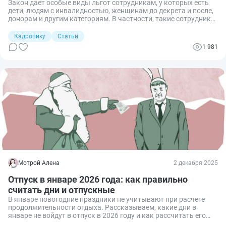
Закон дает особые виды льгот сотрудникам, у которых есть
дети, людям с инвалидностью, женщинам до декрета и после,
донорам и другим категориям. В частности, такие сотрудники
вправе пойти в отпуск в удобное для них время, а
работодатель не может им в этом отказать. График отпусков
Кадровику
Статьи
не является препятствием для реализации такого права.
1 981
Приведу полный перечень категорий работников, у которых
есть преимущественное право на отпуск в удобное для них
время.
Мотрой Алена
2 декабря 2025
Отпуск в январе 2026 года: как правильно
считать дни и отпускные
В январе новогодние праздники не учитывают при расчете
продолжительности отдыха. Рассказываем, какие дни в
январе не войдут в отпуск в 2026 году и как рассчитать его
продолжительность с учетом праздников.