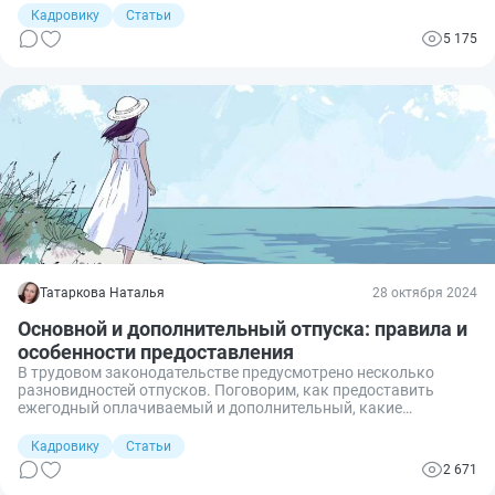
требуется изменить даты отпусков. Ко мне обратилась за
Кадровику
Статьи
помощью знакомая, котороя недавно работает кадровиком, и
5 175
попросила разъяснить, как действовать в такой ситуации. Я
разъяснила ей, что необходимо составить
соответствующий приказ. Разберем, как составить такой
приказ.
Татаркова Наталья
28 октября 2024
Основной и дополнительный отпуска: правила и
особенности предоставления
В трудовом законодательстве предусмотрено несколько
разновидностей отпусков. Поговорим, как предоставить
ежегодный оплачиваемый и дополнительный, какие
особенности есть в оформлении.
Кадровику
Статьи
2 671