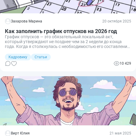
Захарова Марина
20 октября 2025
Как заполнить график отпусков на 2026 год
График отпусков — это обязательный локальный акт,
который утверждают не позднее чем за 2 недели до конца
года. Когда я столкнулась с необходимостью его составления,
пришлось подробнее изучить правила и требования ТК РФ об
этом документе, поскольку есть много нюансов. Расскажу,
Кадровику
Статьи
как составить и утвердить график отпусков с учетом особых
10 429
категорий работников.
Вирт Юлия
21 мая 2025