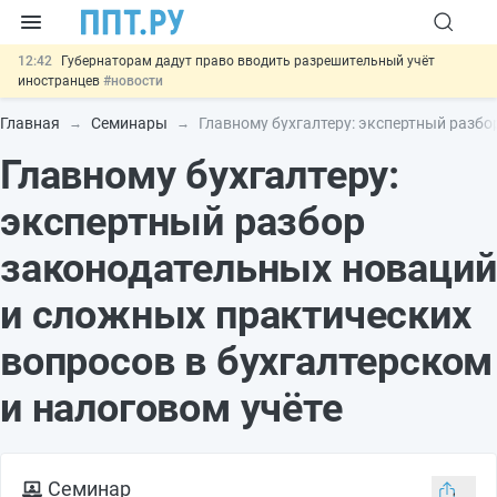
12:42
Губернаторам дадут право вводить разрешительный учёт
иностранцев
#новости
12:05
ФНС изменит правила рассмотрения жалоб на налоговые
органы
#новости
Главная
Семинары
Главному бухгалтеру: экспертный разбо
11:31
Важно
Разработают единые критерии трудовых и ГПХ-
Главному бухгалтеру:
отношений
#новости
10:48
Ужесточат наказание за мошенничество в отношении военных и
ветеранов
#новости
экспертный разбор
13:16
Могут разрешить использование персональных данных россиян
для обучения ИИ
#новости
законодательных новаций
и сложных практических
вопросов в бухгалтерском
и налоговом учёте
Семинар