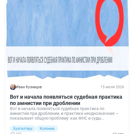
Иван Кузнецов
15 июля 2026
Вот и начала появляться судебная практика
по амнистии при дроблении
Вот и начала появляться судебная практика по
амнистии при дроблении, и практика неоднозначная —
показывает общую проблему: как ФНС и суды
интерпретируют закон об амнистии.
Бухгалтеру
Колонки