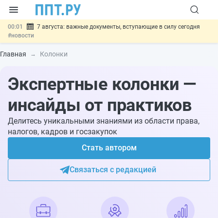
00:01
7 августа: важные документы, вступающие в силу сегодня
#новости
06.08
Минпромторг предложил запретить смешанные лоты
электроники в госзакупках
#новости
Главная
Колонки
06.08
Подписан указ об отмене спецрежима для вкладов физлиц из
недружественных стран
#новости
Экспертные колонки —
06.08
Возврат денег за риелторские услуги при недействительных
сделках: инициатива
#новости
06.08
Важно
Обеспечительный платёж СПОТ могут заменить
инсайды от практиков
банковской гарантией
#новости
Делитесь уникальными знаниями из области права,
налогов, кадров и госзакупок
Стать автором
Связаться с редакцией