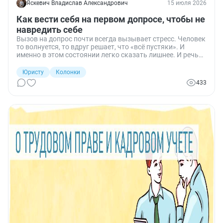
Яскевич Владислав Александрович
15 июля 2026
Как вести себя на первом допросе, чтобы не
навредить себе
Вызов на допрос почти всегда вызывает стресс. Человек
то волнуется, то вдруг решает, что «всё пустяки». И
именно в этом состоянии легко сказать лишнее. И речь
не про ситуации, когда вы стали очевидцем какого-то
ограбления, а когда в компании, в которой вы работаете
Юристу
Колонки
или работали, привлекли руководство за совершение
433
преступления в сфере экономики. И тут приходится
всегда гадать, останется ли человек свидетелем или уже
обвиняемым.