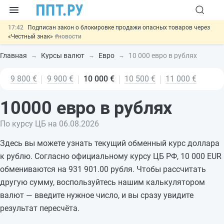
17:42
Подписан закон о блокировке продажи опасных товаров через
«Честный знак»
#новости
17:17
Дистанционную работу беременных пропишут в ТК РФ
#новости
Главная
Курсы валют
Евро
10 000 евро в рублях
16:02
Госпошлину за устранение ошибок в документах предлагают
отменить
#новости
9 800 €
9 900 €
10 000 €
10 500 €
11 000 €
15:25
Изменят правила контроля за подрядчиками ИЖС с эскроу-
счетами
#новости
11:31
Важно
Разработают единые критерии трудовых и ГПХ-
10000 евро в рублях
отношений
#новости
По курсу ЦБ на 06.08.2026
Здесь вы можете узнать текущий обменный курс доллара
к рублю. Согласно официальному курсу ЦБ РФ, 10 000 EUR
обмениваются на 931 901.00 рубля. Чтобы рассчитать
другую сумму, воспользуйтесь нашим калькулятором
валют — введите нужное число, и вы сразу увидите
результат пересчёта.