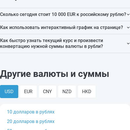
Сколько сегодня стоит 10 000 EUR к российскому рублю?
На текущий момент 10 000 EUR в RUB стоит 931 901.00
Как использовать интерактивный график на странице?
RUB.
Интерактивный график помогает наглядно увидеть
Как быстро узнать текущий курс и произвести
Данные меняются автоматически после установления
динамику изменения курса за последние месяцы и
конвертацию нужной суммы валюты в рубли?
новых курсов ЦБ РФ.
оценить тенденции.
Для этого можно воспользоваться встроенным
конвертером: выберите валюту и сумму, и вы сразу
Другие валюты и суммы
получите точный результат по сегодняшнему курсу.
USD
EUR
CNY
NZD
HKD
10 долларов в рублях
20 долларов в рублях