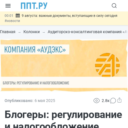
00:01
9 августа: важные документы, вступающие в силу сегодня
#новости
07.08
Подписан закон о блокировке продажи опасных товаров через
«Честный знак»
#новости
Главная
Колонки
Аудиторско-консалтинговая компания «А
07.08
Дистанционную работу беременных пропишут в ТК РФ
#новости
07.08
Госпошлину за устранение ошибок в документах предлагают
отменить
#новости
07.08
Важно
Разработают единые критерии трудовых и ГПХ-
отношений
#новости
Опубликовано:
6 мая 2025
2.8к
Блогеры: регулирование
и налогообложение