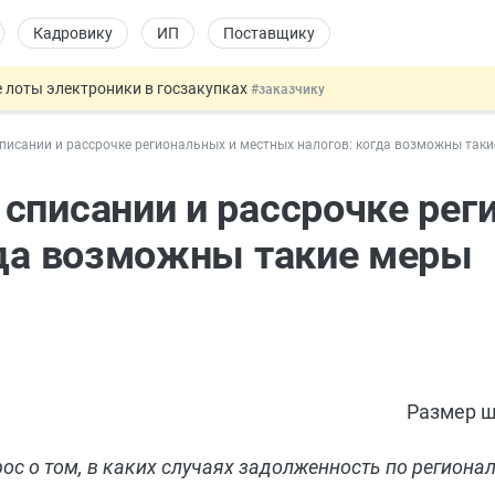
Кадровику
ИП
Поставщику
 лоты электроники в госзакупках
#заказчику
дов физлиц из недружественных стран
#бухгалтеру
писании и рассрочке региональных и местных налогов: когда возможны так
йствительных сделках: инициатива
#юристу
 патента иностранцев за неуплату НДФЛ
#кадровику
списании и рассрочке рег
т заменить банковской гарантией
#бухгалтеру
гда возможны такие меры
Размер ш
ос о том, в каких случаях задолженность по регион