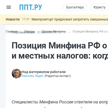
Бухгалтеру
Юристу
Новости:
Минпромторг предложил запретить смешанные
17:37
Подписан указ об отмене спецрежима для вкла
17:13
Главная
Обзоры
Обзоры Минфина
Позиция Минфина РФ о с
Опубликовано:
13 мая 2025
Возврат денег за риелторские услуги при неде
16:30
МВД запускает автоматическое аннулирование
15:51
Позиция Минфина РФ о 
Обеспечительный платёж СПОТ могу
13:48
Важно
и местных налогов: ко
Над материалом работали:
Иванова Лидия
(
Редактор-эксперт
)
Специалисты Минфина России ответили на вопр