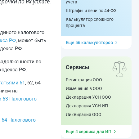
рочки по их уплате.
учета
Штрафы и пени по 44-ФЗ
Калькулятор сложного
процента
единого налогового
екса РФ
, может быть
Еще 56 калькуляторов
одекса РФ
.
задолженности по
Сервисы
 кодекса РФ
.
Регистрация ООО
татьями 61
, 62, 64
Изменения в ООО
нием на
Декларация УСН ООО
 63 Налогового
Декларация УСН ИП
Ликвидация ООО
е 64 Налогового
Еще 4 сервиса для ИП