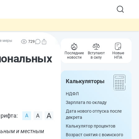
ие меры
729
Последние
Вступают
Новые
иональных
новости
в силу
НПА
Калькуляторы
НДФЛ
Зарплата по окладу
Дата нового отпуска после
рифта:
декрета
Калькулятор процентов
альным и местным
Возраст снятия с воинского