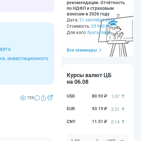
рекомендации. Отчётность
по НДФЛ и страховым
взносам в 2026 году
Дата:
21 сентября 2026
Стоимость:
35 900
₽
Для кого:
бухгалтеру
едита
Все семинары
ки, инвестиционного
Курсы валют ЦБ
на 06.08
80.93 ₽
1,07
729
93.19 ₽
2,31
11.51 ₽
0,14
$