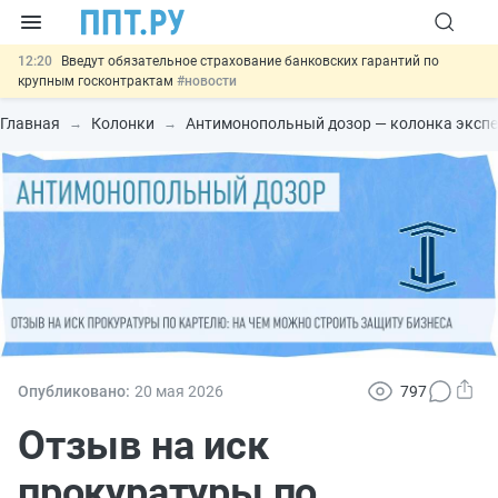
12:20
Введут обязательное страхование банковских гарантий по
крупным госконтрактам
#новости
11:12
Закон об ИИ синхронизируют с Гражданским кодексом
#новости
Главная
Колонки
Антимонопольный дозор — колонка эксп
10:08
Договоры займа под залог жилья предложили заверять у
нотариуса
#новости
00:01
10 августа: важные документы, вступающие в силу сегодня
#новости
13:02
Важно
СФР переведёт обмен по пособиям в СЭДО на
платформу ГИС ЕЦП до 31 августа
#новости
Опубликовано:
20 мая 2026
797
Отзыв на иск
прокуратуры по