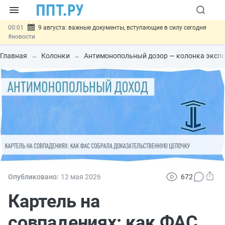
00:01
9 августа: важные документы, вступающие в силу сегодня
#новости
07.08
Подписан закон о блокировке продажи опасных товаров через
«Честный знак»
#новости
Главная
Колонки
Антимонопольный дозор — колонка эксп
07.08
Дистанционную работу беременных пропишут в ТК РФ
#новости
07.08
Госпошлину за устранение ошибок в документах предлагают
отменить
#новости
07.08
Важно
Разработают единые критерии трудовых и ГПХ-
отношений
#новости
Опубликовано:
12 мая 2026
672
Картель на
совпадениях: как ФАС