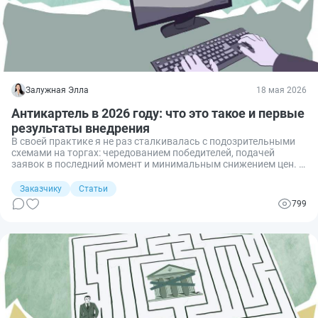
Залужная Элла
18 мая 2026
Антикартель в 2026 году: что это такое и первые
результаты внедрения
В своей практике я не раз сталкивалась с подозрительными
схемами на торгах: чередованием победителей, подачей
заявок в последний момент и минимальным снижением цен. В
2025 году ФАС запустила платформу для выявления сговоров.
Рассказываю, как новая платформа работает на практике и
Заказчику
Статьи
что это значит для участников рынка.
799