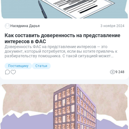
Наседкина Дарья
3 ноября 2024
Как составить доверенность на представление
интересов в ФАС
Доверенность ФАС на представление интересов — это
документ, который потребуется, если вы хотите привлечь к
разбирательству помощника. С такой ситуацией может
столкнуться каждый участник закупок, чьи права были
нарушены действиями или бездействием заказчика,
Поставщику
Статьи
специализированной организации или оператора ЭТП.
9 248