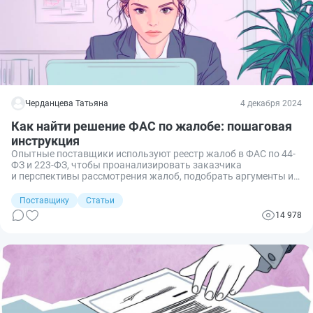
Черданцева Татьяна
4 декабря 2024
Как найти решение ФАС по жалобе: пошаговая
инструкция
Опытные поставщики используют реестр жалоб в ФАС по 44-
ФЗ и 223-ФЗ, чтобы проанализировать заказчика
и перспективы рассмотрения жалоб, подобрать аргументы и
сориентировать контрольные органы на аналогичные
решения.
Поставщику
Статьи
14 978