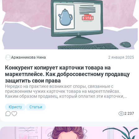
Аржанникова Нина
2 января 2025
Конкурент копирует карточки товара на
маркетплейсе. Как добросовестному продавцу
защитить свои права
Нередко на практике возникают споры, связанные с
присвоением чужих карточек товара на маркетплейсах.
Каким образом продавец, который оплатил эти карточки,
может защитить свои права в данном случае? Отвечу с
опорой на действующее законодательство и судебную
Юристу
Статьи
практику.
2 237