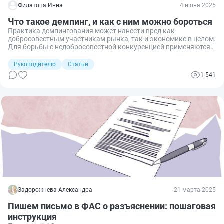
Филатова Инна
4 июня 2025
Что такое демпинг, и как с ним можно бороться
Практика демпингования может нанести вред как
добросовестным участникам рынка, так и экономике в целом.
Для борьбы с недобросовестной конкуренцией применяются
антидемпинговое регулирование, а также корпоративные
стратегии, включающие улучшение качества продукции,
Руководителю
Статьи
укрепление репутации бренда и обеспечение лояльности
1 541
клиентов. Разбираемся в подробностях демпинга.
Задорожнева Александра
21 марта 2025
Пишем письмо в ФАС о разъяснении: пошаговая
инструкция