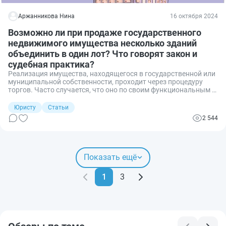
Аржанникова Нина
16 октября 2024
Возможно ли при продаже государственного
недвижимого имущества несколько зданий
объединить в один лот? Что говорят закон и
судебная практика?
Реализация имущества, находящегося в государственной или
муниципальной собственности, проходит через процедуру
торгов. Часто случается, что оно по своим функциональным и
технологическим признакам не является полноценным и не
может формировать отдельные лоты для продажи разным
Юристу
Статьи
потенциальным покупателям. Возможно ли в этом случае
2 544
объединить несколько объектов? Разбираемся.
Показать ещё
1
3