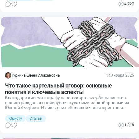
4 727
Туркина Елена Алихановна
14 января 2025
Что такое картельный сговор: основные
понятия и ключевые аспекты
Благодаря кинематографу слово «картель» у большинства
наших граждан ассоциируется с усатыми наркобаронами из
Южной Америки. И лишь для небольшой части юристов и
сотрудников ФАС распутывание картельных дел является
частью повседневной рутинной работы. Рассмотрим, что
Юристу
Статьи
такое картельный сговор в российском бизнесе и как его
1 818
распознать.