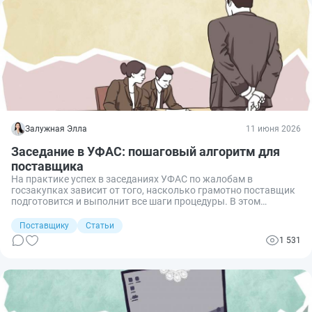
Залужная Элла
11 июня 2026
Заседание в УФАС: пошаговый алгоритм для
поставщика
На практике успех в заседаниях УФАС по жалобам в
госзакупках зависит от того, насколько грамотно поставщик
подготовится и выполнит все шаги процедуры. В этом
руководстве дан пошаговый алгоритм: как узнать дату и
время заседания, подключиться к нему, изложить позицию и
Поставщику
Статьи
при необходимости обжаловать решение, с фокусом на
1 531
«подводные камни» процесса.