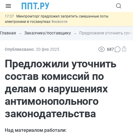
17:37
Минпромторг предложил запретить смешанные лоты
электроники в госзакупках
#новости
17:13
Подписан указ об отмене спецрежима для вкладов физлиц из
недружественных стран
#новости
Главная
Заказчику/поставщику
Предложили уточнить сост
16:30
Возврат денег за риелторские услуги при недействительных
сделках: инициатива
#новости
15:51
МВД запускает автоматическое аннулирование патента
Опубликовано:
20 фев
2025
687
иностранцев за неуплату НДФЛ
#новости
13:48
Важно
Обеспечительный платёж СПОТ могут заменить
Предложили уточнить
банковской гарантией
#новости
состав комиссий по
делам о нарушениях
антимонопольного
законодательства
Над материалом работали: