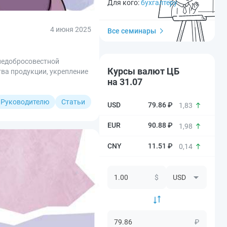
Для кого:
бухгалтеру
4 июня 2025
Все семинары
недобросовестной
Курсы валют ЦБ
ва продукции, укрепление
на 31.07
Руководителю
Статьи
79.86 ₽
1,83
90.88 ₽
1,98
11.51 ₽
0,14
$
₽