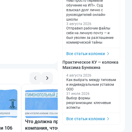
«Мы просто перевели
обучение на ИП». Суд
взыскал долг лично с
руководителей онлайн-
школы
3 августа 2026
Отправил рабочие файлы
себе на личную почту — и
был уволен за разглашение
коммерческой тайны
Все статьи колонки
Практическое КУ — колонка
Максима Бунякина
4 августа 2026
Как выбрать между типовым
и индивидуальным уставом
ООО
31 июля 2026
Выбор формы
реорганизации: ключевые
аспекты
Все статьи колонки
Что должна проверить
Общие IP-адреса
и 106
компания, чтобы снизить
электронная поч