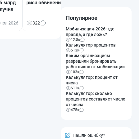
25 млрд
риск обвинения в картеле
спасли решение
лучил
почему суд отме
квалификацию к
Популярное
 июл 2026
322
14 июл 2026
437
Мобилизация-2026: где
правда, а где ложь?
12.8к
Калькулятор процентов
513к
Каким организациям
разрешили бронировать
работников от мобилизации
103к
Калькулятор: процент от
числа
611к
Калькулятор: сколько
процентов составляет число
от числа
475к
Нашли ошибку?