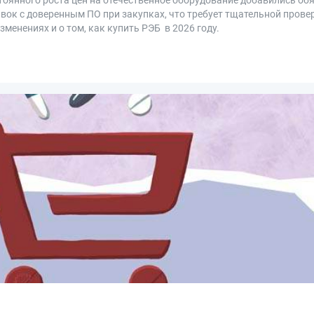
вок с доверенным ПО при закупках, что требует тщательной прове
менениях и о том, как купить РЭБ в 2026 году.