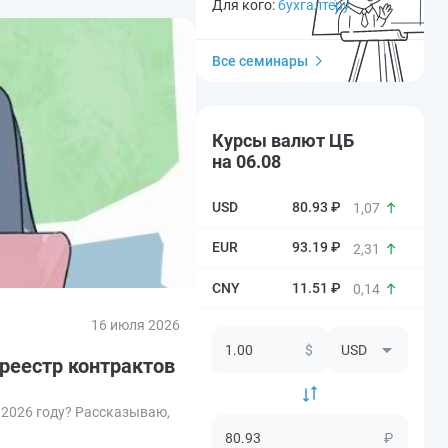
Для кого:
бухгалтеру
Все семинары
Курсы валют ЦБ
на 06.08
80.93 ₽
1,07
93.19 ₽
2,31
11.51 ₽
0,14
16 июля 2026
$
 реестр контрактов
в 2026 году? Рассказываю,
₽