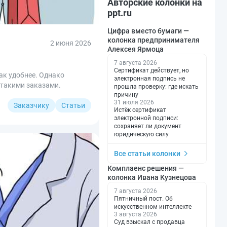
Авторские колонки на
ppt.ru
Цифра вместо бумаги —
колонка предпринимателя
2 июня 2026
Алексея Ярмоца
7 августа 2026
Сертификат действует, но
ак удобнее. Однако
электронная подпись не
 такими заказами.
прошла проверку: где искать
причину
31 июля 2026
Заказчику
Статьи
Истёк сертификат
электронной подписи:
сохраняет ли документ
юридическую силу
Все статьи колонки
Комплаенс решения —
колонка Ивана Кузнецова
7 августа 2026
Пятничный пост. Об
искусственном интеллекте
3 августа 2026
Суд взыскал с продавца