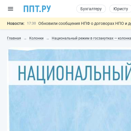
Бухгалтеру
Юристу
Новости:
Обновили сообщения НПФ о договорах НПО и 
17:30
Мигрантам с судимостью запретят получать В
17:03
Главная
Колонки
Национальный режим в госзакупках — коло
Систему страхования вкладов распространили
16:44
Правила противопожарного режима предложил
15:39
Подписан закон об упрощении госза
11:33
Важно