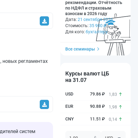
рекомендации. Отчётность
по НДФЛ и страховым
взносам в 2026 году
Дата:
21 сентября 2026
Стоимость:
35 900
₽
Для кого:
бухгалтеру
Все семинары
, новых регламентах
Курсы валют ЦБ
на 31.07
79.86 ₽
1,83
90.88 ₽
1,98
11.51 ₽
0,14
дителей систем
$