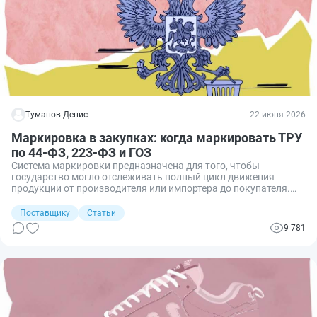
Туманов Денис
22 июня 2026
Маркировка в закупках: когда маркировать ТРУ
по 44-ФЗ, 223-ФЗ и ГОЗ
Система маркировки предназначена для того, чтобы
государство могло отслеживать полный цикл движения
продукции от производителя или импортера до покупателя.
Обязанность осуществления такой процедуры средствами
идентификации установлена Федеральным законом от
Поставщику
Статьи
28.12.2009 № 381-ФЗ. Рассказываю об особенностях
9 781
маркировки в госзакупках.