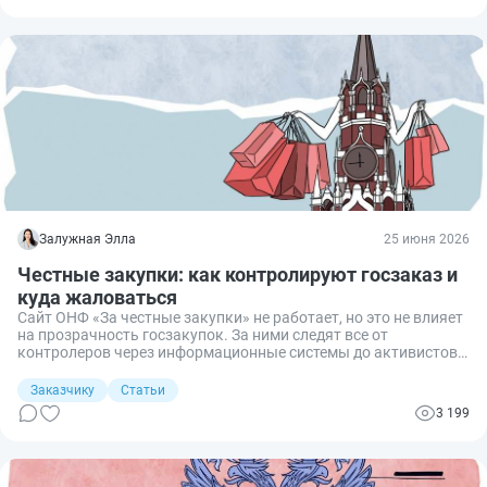
Залужная Элла
25 июня 2026
Честные закупки: как контролируют госзаказ и
куда жаловаться
Сайт ОНФ «За честные закупки» не работает, но это не влияет
на прозрачность госзакупок. За ними следят все от
контролеров через информационные системы до активистов и
журналистов. Рассказываю, как контролируются госзакупки,
насколько они прозрачны и какие есть эффективные способы
Заказчику
Статьи
жалобы на заказчика, проверенные на практике.
3 199