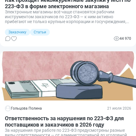
223-ФЗ в форме электронного магазина
Электронные магазины всё чаще становятся рабочим
инструментом заказчиков по 223‑ФЗ — к ним активно
прибегают не только крупные корпорации и госучреждения,
но и другие организации, которым нужно оперативно закрыть
небольшие потребности. Для компаний, которые только
Заказчику
Статьи
осваивают рынок закупок по 223‑ФЗ, это удобная точка
44 970
входа: порог участия здесь ниже, а механика — проще, чем в
полноценных конкурентных процедурах. Успешно закрыв
пару небольших закупок, поставщик может наработать
репутацию и со временем выйти на статус постоянного
партнёра крупных госкомпаний.
Гольцова Полина
21 июля 2026
Ответственность за нарушения по 223-ФЗ для
поставщиков и заказчиков в 2026 году
За нарушения при работе по 223-ФЗ предусмотрены разные
виды ответственности — от административной до уголовной.