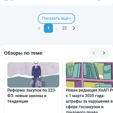
новшеств ждет участников рынка в ближайшее время.
Поэтому продолжаем держать руку на пульсе. Разберем
нововведения-2026 в сфере госзаказа, тем более что многие
из них уже действуют.
Показать ещё
1
…
22
Обзоры по теме
Реформа закупок по 223-
Новая редакция КоАП 
ФЗ: новые законы и
с 1 марта 2025 года:
тенденции
штрафы за нарушения в
сфере госзакупок и
трудового права