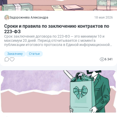
Задорожнева Александра
18 мая 2026
Сроки и правила по заключению контрактов по
223-ФЗ
Срок заключения договора по 223-ФЗ — это минимум 10 и
максимум 20 дней. Период отсчитывается с момента
публикации итогового протокола в Единой информационной
системе. В этом материале мы пошагово разберём порядок
заключения договора по 223‑ФЗ: от подготовки проекта
Заказчику
Статьи
контракта до внесения сведений в реестр.
6 341