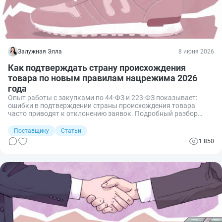
Залужная Элла
8 июня 2026
Как подтверждать страну происхождения
товара по новым правилам нацрежима 2026
года
Опыт работы с закупками по 44‑ФЗ и 223‑ФЗ показывает:
ошибки в подтверждении страны происхождения товара
часто приводят к отклонению заявок. Подробный разбор
правил нацрежима поможет поставщику избежать
отклонения, а заказчику — спорных ситуаций.
Поставщику
Статьи
1 850