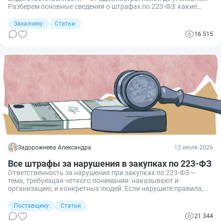
Разберем основные сведения о штрафах по 223‑ФЗ: какие
бывают нарушения, какие санкции за них грозят, как
определяется размер штрафа и как минимизировать риски
Заказчику
Статьи
претензий со стороны контролирующих органов с учетом
16 515
последних изменений.
Задорожнева Александра
15 июля 2026
Все штрафы за нарушения в закупках по 223-ФЗ
Ответственность за нарушения при закупках по 223-ФЗ —
тема, требующая чёткого понимания: наказывают и
организацию, и конкретных людей. Если нарушите правила,
придется заплатить штраф. Взыскания существенные: от 5000
до 500 000 рублей. Собрали для вас все штрафы в таблицу и
Поставщику
Статьи
подготовили гайд по нарушениям в закупках по 223-ФЗ.
21 344