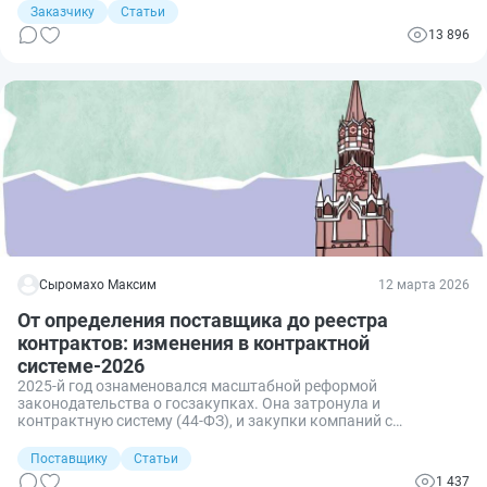
Казначействе. Но с базовым и расширенным казначейским
Заказчику
Статьи
сопровождением по 223-ФЗ всё обстоит немного сложнее.
13 896
Сыромахо Максим
12 марта 2026
От определения поставщика до реестра
контрактов: изменения в контрактной
системе-2026
2025-й год ознаменовался масштабной реформой
законодательства о госзакупках. Она затронула и
контрактную систему (44-ФЗ), и закупки компаний с
государственным участием (223-ФЗ). Основной темой стали
унификация и изменение правил национального режима.
Поставщику
Статьи
Между тем отрасль продолжает совершенствоваться: немало
1 437