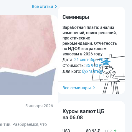
Все статьи
Семинары
Заработная плата: анализ
изменений, поиск решений,
практические
рекомендации. Отчётность
по НДФЛ и страховым
взносам в 2026 году
Дата:
21 сентября 2026
Стоимость:
35 900
₽
Для кого:
бухгалтеру
Все семинары
5 января 2026
Курсы валют ЦБ
на 06.08
нтии. Разбираемся, что
80.93 ₽
1,07