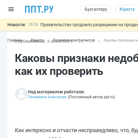
Бухгалтеру
Юристу
Новости:
Правительство продлило разрешение на продажу
15:15
На оплату эвакуации автомобиля предложили 
14:21
Главная
Юристу
Проверка контрагентов
Каковы признаки н
Опубликовано:
2 июн
я
2025
Обеспечительный платёж СПОТ могу
13:48
Важно
Защита от сталкинга: доработанный законопр
12:17
Каковы признаки недоб
МВД запускает автоматическое аннулирование
15:51
как их проверить
Над материалом работали:
Печенкина Анастасия
(
Постоянный автор ppt.ru
)
Как интересно и отчасти несправедливо, что, 