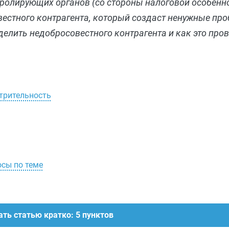
тролирующих органов (со стороны налоговой особенн
вестного контрагента, который создаст ненужные пр
елить недобросовестного контрагента и как это пров
трительность
осы по теме
ть статью кратко: 5 пунктов