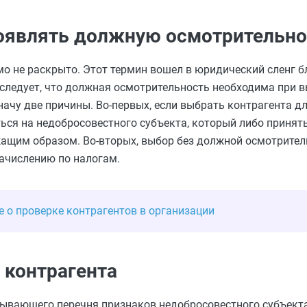
оявлять должную осмотрительно
мо не раскрыто. Этот термин вошел в юридический сленг 
 следует, что должная осмотрительность необходима при 
начу две причины. Во-первых, если выбрать контрагента д
ться на недобросовестного субъекта, который либо принят
жащим образом. Во-вторых, выбор без должной осмотрите
ачислению по налогам.
е о проверке контрагентов в организации
 контрагента
рпывающего перечня признаков недобросовестного субъекта