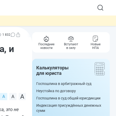
1 832
Последние
Вступают
Новые
, и
новости
в силу
НПА
Калькуляторы
для юриста
Госпошлина в арбитражный суд
Неустойка по договору
Госпошлина в суд общей юрисдикции
Индексация присуждённых денежных
а, это не
сумм