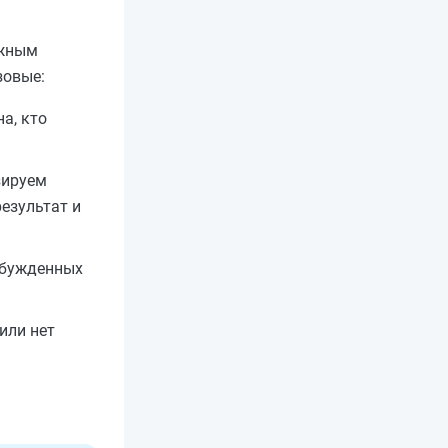
ожным
зовые:
а, кто
зируем
езультат и
озбужденных
или нет