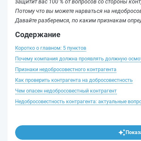
защитит вас 100 % от вопросов со стороны кон
Потому что вы можете нарваться на недобросо
Давайте разберемся, по каким признакам опред
Содержание
Коротко о главном: 5 пунктов
Почему компания должна проявлять должную осмо
Признаки недобросовестного контрагента
Как проверить контрагента на добросовестность
Чем опасен недобросовестный контрагент
Недобросовестность контрагента: актуальные вопр
Показа