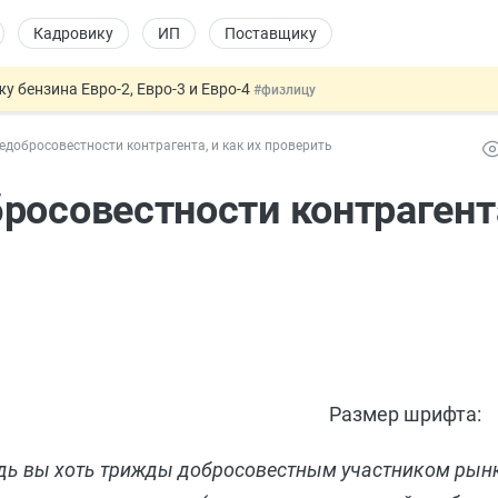
Кадровику
ИП
Поставщику
 бензина Евро-2, Евро-3 и Евро-4
#физлицу
давать скидку
#физлицу
едобросовестности контрагента, и как их проверить
т заменить банковской гарантией
#бухгалтеру
оект направлен в Правительство
#юристу
росовестности контрагента
 патента иностранцев за неуплату НДФЛ
#кадровику
Размер шрифта:
будь вы хоть трижды добросовестным участником рынк