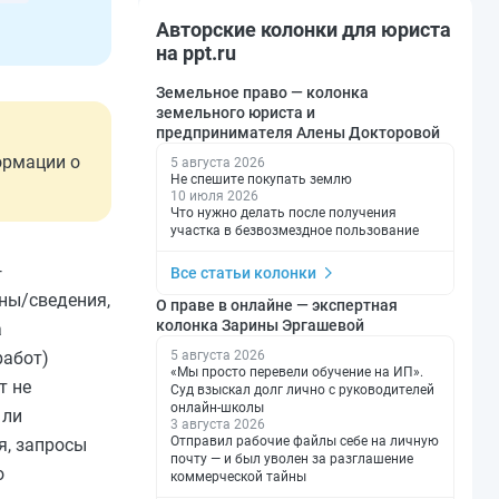
Авторские колонки для юриста
на ppt.ru
Земельное право — колонка
земельного юриста и
предпринимателя Алены Докторовой
ормации о
5 августа 2026
Не спешите покупать землю
10 июля 2026
Что нужно делать после получения
участка в безвозмездное пользование
—
Все статьи колонки
ины/сведения,
О праве в онлайне — экспертная
колонка Зарины Эргашевой
а
работ)
5 августа 2026
«Мы просто перевели обучение на ИП».
т не
Суд взыскал долг лично с руководителей
онлайн-школы
 ли
3 августа 2026
Отправил рабочие файлы себе на личную
я, запросы
почту — и был уволен за разглашение
о
коммерческой тайны