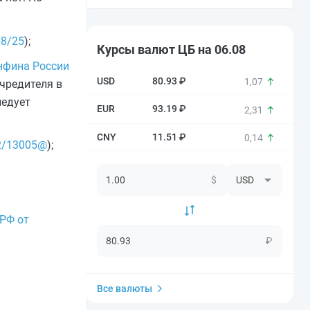
08/25
);
Курсы валют ЦБ на 06.08
нфина России
80.93 ₽
1,07
учредителя в
ледует
93.19 ₽
2,31
11.51 ₽
0,14
-2/13005@
);
$
 РФ от
₽
Все валюты