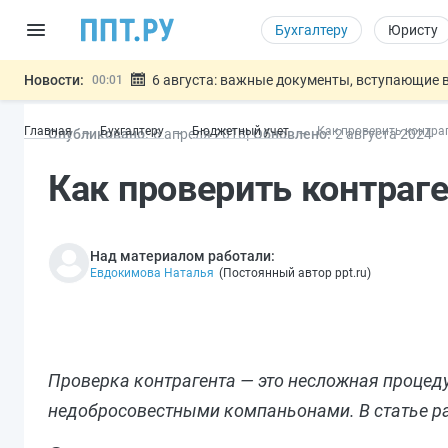
Бухгалтеру
Юристу
Новости:
6 августа: важные документы, вступающие в
00:01
Обновили сообщения НПФ о договорах НПО и 
05.08
Главная
Бухгалтеру
Бюджетный учет
Как проверить контра
Опубликовано:
6 апр
еля
2018
Обновлено:
2 авг
уста
2024
Мигрантам с судимостью запретят получать В
05.08
Систему страхования вкладов распространили
05.08
Как проверить контраге
Подписан закон об упрощении госза
05.08
Важно
Над материалом работали:
Евдокимова Наталья
(
Постоянный автор ppt.ru
)
Проверка контрагента — это несложная процед
недобросовестными компаньонами. В статье рас