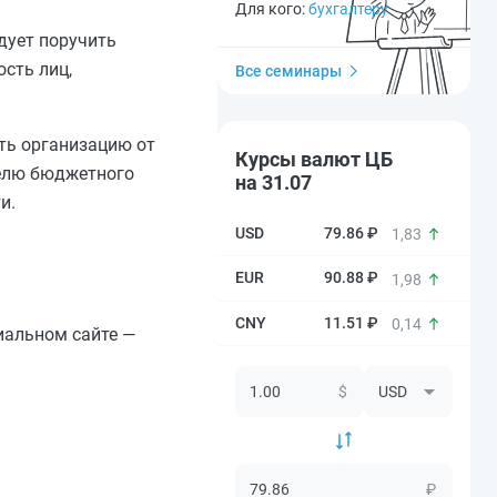
Для кого:
бухгалтеру
дует поручить
сть лиц,
Все семинары
ть организацию от
Курсы валют ЦБ
телю бюджетного
на 31.07
и.
79.86 ₽
1,83
90.88 ₽
1,98
11.51 ₽
0,14
иальном сайте —
$
₽