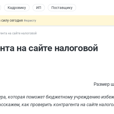
Кадровику
ИП
Поставщику
 силу сегодня
#юристу
долгосрочных сбережений
#бухгалтеру
гента на сайте налоговой
НЖ и гражданство: закон подписан
#физлицу
 на электронные кошельки
#бухгалтеру
нта на сайте налоговой
купок по 44-ФЗ
#заказчику
Размер ш
ура, которая поможет бюджетному учреждению избеж
скажем, как проверить контрагента на сайте налого