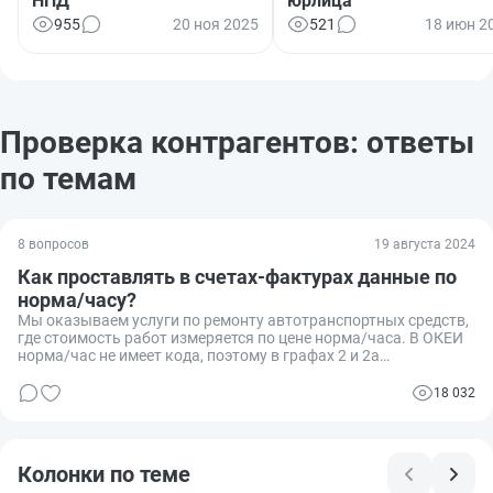
НПД
юрлица
955
20 ноя 2025
521
18 июн 2
Проверка контрагентов: ответы
по темам
8 вопросов
19 августа 2024
Как проставлять в счетах-фактурах данные по
норма/часу?
Мы оказываем услуги по ремонту автотранспортных средств,
где стоимость работ измеряется по цене норма/часа. В ОКЕИ
норма/час не имеет кода, поэтому в графах 2 и 2а
выставляемых счетов-фактур мы ставим прочерк. Один из
наших контрагентов требует изменить данные в графах 3 и 4
18 032
счетов-фактур, сославшись на Постановление №1137. Как
правильно заполнять эти графы, и прав ли наш контрагент в
своих требованиях?
Колонки по теме