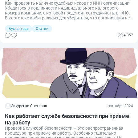
Как проверить наличие судебных исков по ИНН организации:
Убедиться в подлинности индивидуального налогового
номера компании, с которой предстоит сотрудничать, в ФНС.
В картотеке арбитражных дел убедиться, что организация не
выступает ответчиком или истцом ни в одном из текущих
судебных разбирательств. Зафиксировать результаты, чтобы
Бухгалтеру
Статьи
в случае контроля со стороны налоговой доказать
4 857
ответственное поведение и добропорядочность.
Закуренко Светлана
1 октября 2024
Как работает служба безопасности при приеме
на работу
Проверка службой безопасности — это распространенная
процедура при приеме на работу. Особенно тщательно
проверяют кандидатов в государственные структуры. Но