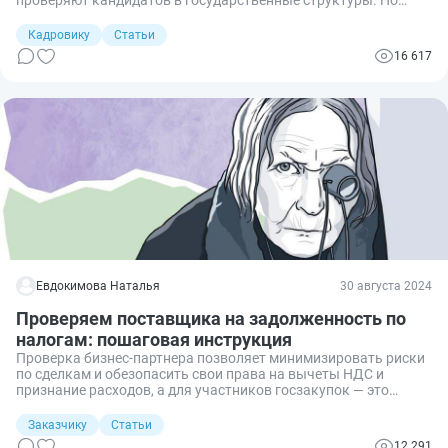
отказать из-за результатов могут не всегда.
Кадровику
Статьи
16 617
Евдокимова Наталья
30 августа 2024
Проверяем поставщика на задолженность по
налогам: пошаговая инструкция
Проверка бизнес-партнера позволяет минимизировать риски
по сделкам и обезопасить свои права на вычеты НДС и
признание расходов, а для участников госзакупок — это
обязательная процедура, которая предусмотрена
действующим законодательством. Расскажем, как проверить
Заказчику
Статьи
сведения о задолженности по уплате налогов контрагентами и
12 291