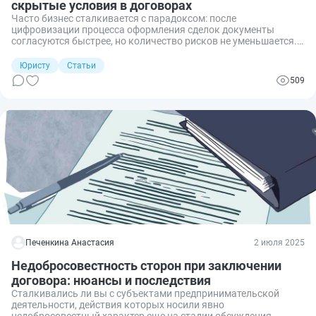
скрытые условия в договорах
Часто бизнес сталкивается с парадоксом: после
цифровизации процесса оформления сделок документы
согласуются быстрее, но количество рисков не уменьшается.
Базовая автоматизация дает скорость, но не гарантирует
защиту. Следующий шаг — не просто «двигать» договоры по
Юристу
Статьи
маршруту, а встроить в этот процесс фильтр, который будет
509
отсекать угрозы.
Печенкина Анастасия
2 июля 2025
Недобросовестность сторон при заключении
договора: нюансы и последствия
Сталкивались ли вы с субъектами предпринимательской
деятельности, действия которых носили явно
недобросовестный характер еще на стадии обсуждения