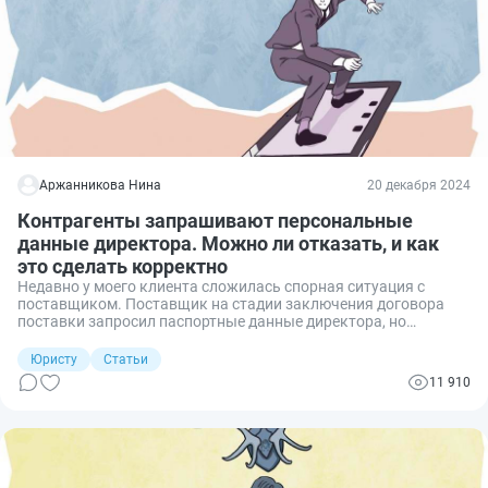
Аржанникова Нина
20 декабря 2024
Контрагенты запрашивают персональные
данные директора. Можно ли отказать, и как
это сделать корректно
Недавно у моего клиента сложилась спорная ситуация с
поставщиком. Поставщик на стадии заключения договора
поставки запросил паспортные данные директора, но
заказчик отказался, объяснив это тем, что персональные
данные не нужны для заключения договора. Поставщик в
Юристу
Статьи
свою очередь отказался подписывать договор поставки, хотя
11 910
учредительные документы ООО предоставлены полностью.
Вправе ли контрагент на стадии заключения договора в
рамках проверки на добросовестность и осмотрительность
запросить паспортные данные директора, и зачем
контрагенты запрашивают персданные директора
организации, можно ли отказать в их предоставлении и на