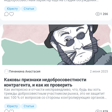
потенциальной сделки? К сожалению, такие ситуации
случаются, и довольно часто. По этой причине нелишним
Юристу
Статьи
будет обсудить нюансы и последствия недобросовестности
1 266
сторон на переговорах о заключении договора.
Печенкина Анастасия
2 июня 2025
Каковы признаки недобросовестности
контрагента, и как их проверить
Как интересно и отчасти несправедливо, что, будь вы хоть
трижды добросовестным участником рынка, это не защитит
вас 100 % от вопросов со стороны контролирующих органов
(со стороны налоговой особенно). Почему? Потому что вы
можете нарваться на недобросовестного контрагента,
Юристу
Статьи
который создаст ненужные проблемы. Давайте разберемся,
1 829