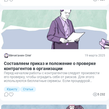
по каким признакам определить недобросовестного
контрагента и как это проверить.
Мичиганин Олег
19 марта 2025
Составляем приказ и положение о проверке
контрагентов в организации
Перед началом работы с контрагентом следует произвести
его проверку, чтобы оградить себя от рисков. Для этого
используются бесплатные сервисы. Если процедурой
пренебречь — есть вероятность понести финансовые потери и
попасть во внимание налоговых органов. Для этого
Юристу
Статьи
необходимо составить положение и приказ о проверке
5 232
контрагентов. Рассказываю, как правильно это сделать.