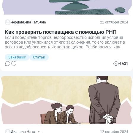
Черданцева Татьяна
22 октября 2024
Как проверить поставщика с помощью РНП
Если победитель торгов недобросовестно исполнил условия
договора или уклонился от его заключения, то его включат в
реестр недобросовестных поставщиков. Разбираемся, как
участникам контрактной системы проверить поставщика
на отсутствие в РНП.
Заказчику
Статьи
4 621
Иванова Наталья
12 октября 2024